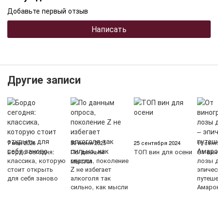
Добавьте первый отзыв
Написать
Другие записи
7 мая 2026
30 июня 2025
25 сентября 2024
11 сент
Бордо сегодня:
По данным
ТОП вин для осени
От вин
классика, которую
опроса, поколение
лозы д
стоит открыть
Z не избегает
эпичес
для себя заново
алкоголя так
путеш
сильно, как мысли
Амаро