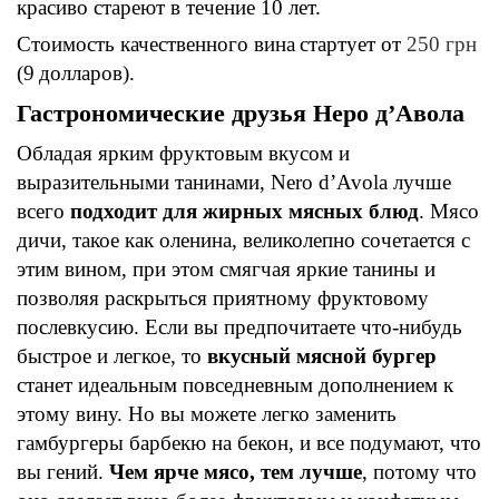
красиво
стареют в течение 10 лет.
Стоимость
качественного вина
стартует от
250 грн
(9
долларов).
Гастрономические друзья
Неро д’Авола
Обладая ярким
фруктовым
вкусом
и
выразительными
танинами, Nero d’Avola лучше
всего
подходит для жирных мясных блюд
. Мясо
дичи, такое как оленина,
великолепно сочетается с
этим вином, при этом смягчая яркие танины и
позволяя раскрыться
приятному фруктовому
послевкусию. Если вы предпочитаете что-нибудь
быстрое и легкое, то
вкусный мясной бургер
станет идеальным повседневным дополнением к
этому вину.
Н
о вы можете легко заменить
гамбургеры барбекю на бекон, и все подумают, что
вы гений.
Чем ярче мясо, тем лучше
, потому что