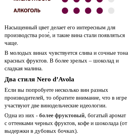
Н
асыщенный цвет делает его интересным для
производства розе́, и такие вина стали появляться
чаще.
В молодых винах чувствуется слива и сочные тона
красных фруктов. В более зрелых – шоколад и
сладкая малина.
Два стиля
Nero d’Avola
Если вы попробуете несколько вин разных
производителей, то обратите внимание, что
в игре
участвуют две винодельческие идеологии.
Од
на
из них -
более фруктовый
, богатый
аромат
с оттенками
черных фрукт
ов
, кофе и шоколада
(
от
выдержки в дубовых бочках
)
.