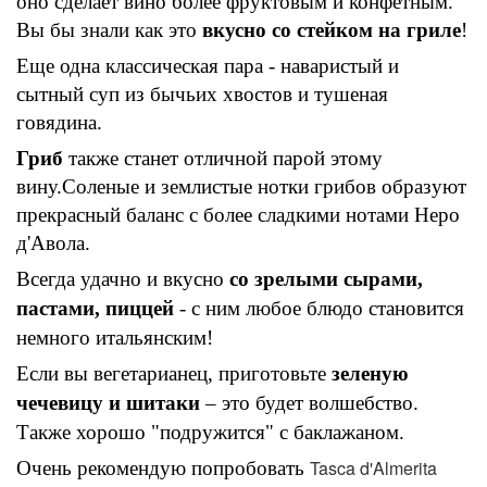
оно сделает вино более фруктовым и конфетным.
Вы бы знали как это
вкусно со стейком на гриле
!
Еще одна классическая пара - наваристый и
сытный суп из бычьих хвостов
и тушеная
говядина.
Гриб
также станет отличной парой этому
вину.
Соленые и землистые нотки грибов образуют
прекрасный баланс с более сладкими нотами Неро
д'Авола.
Всегда удачно и вкусно
со
зрелы
ми
сыр
ами
,
паста
ми
, пицц
ей
- с ним любое блюдо становится
немного итальянским!
Если вы вегетарианец, приготовьте
зеленую
чечевицу и шитаки
– это будет
волшебство.
Также хорошо "подружится" с баклажаном.
Tasca d'Almerita
Очень рекомендую попробовать