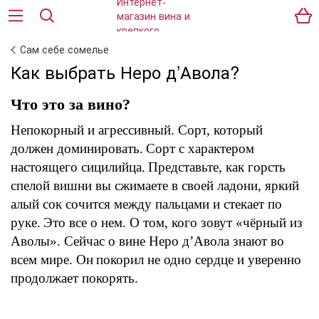
Сам себе сомелье
Как выбрать Неро д’Авола?
Что это за вино?
Непокорный и агрессивный.
Сорт
, который
должен доминировать.
Сорт с характером
настоящего сицилийца.
Представьте, как горсть
спелой вишни
в
ы сжимаете в своей ладони
,
яркий
алый
сок
сочится между пальцами и стекает по
руке.
Это все о нем. О том, кого зовут «чёрный из
Аволы»
.
Сейчас о вине Неро д’Авола знают во
всем мире.
Он
покорил не одно сердце и уверенно
продолжает покорять.