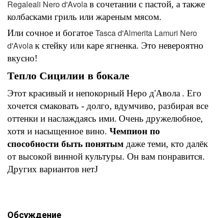
Regaleali Nero d'Avola
в сочетании с пастой, а также
колбасками гриль или жареным мясом.
Tasca d'Almerita Lamuri Nero
Или сочное и богатое
d'Avola
к стейку или каре ягненка. Это невероятно
вкусно!
Тепло Сицилии в бокале
Этот красивый и непокорный
Неро д'Авола
.
Его
хочется смаковать - долго, вдумчиво, разбирая все
оттенки и наслаждаясь ими.
Очень дружелюбное,
хотя и насыщенное вино.
Чемпион по
способности быть понятым
даже теми, кто далёк
от высокой винной культуры.
Он вам понравится.
Других вариантов нет
J
Обсуждение