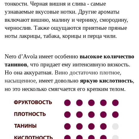
тонкости. Черная вишня и слив
а
- самые
узнаваемые вкусовые нотки. Другие ароматы
включают
вишню, малину и чернику
, смородину,
чернослив
.
Также ощущаются приятные пряные
ноты
лакрицы, табака
, корицы
и перца чили.
Nero d’Avola имеет особенно
высокое количество
танинов
, что придает ему интенсивную вязкость.
Но она аккуратная.
Вино достаточно плотное,
насыщенное
,
имеет
довольно
яркую
кисло
тность
,
но это несколько смягчается его крепким телом.