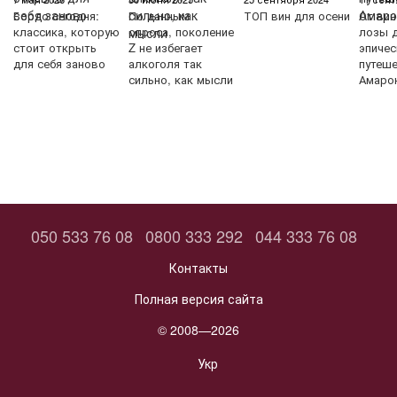
Бордо сегодня:
По данным
ТОП вин для осени
От вин
классика, которую
опроса, поколение
лозы д
стоит открыть
Z не избегает
эпичес
для себя заново
алкоголя так
путеш
сильно, как мысли
Амаро
050 533 76 08
0800 333 292
044 333 76 08
Контакты
Полная версия сайта
© 2008—2026
Укр