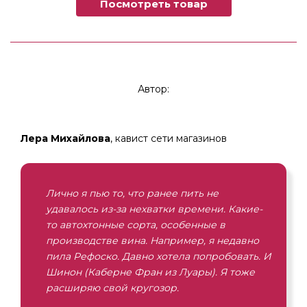
Посмотреть товар
Автор:
Лера Михайлова
,
кавист сети магазинов
Лично я пью то, что ранее пить не
удавалось из-за нехватки времени. Какие-
то автохтонные сорта, особенные в
производстве вина. Например, я недавно
пила Рефоско. Давно хотела попробовать. И
Шинон (Каберне Фран из Луары). Я тоже
расширяю свой кругозор.