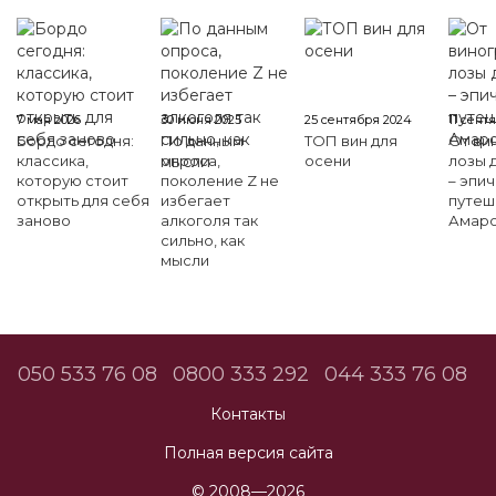
7 мая 2026
30 июня 2025
25 сентября 2024
11 сент
Бордо сегодня:
По данным
ТОП вин для
От ви
классика,
опроса,
осени
лозы д
которую стоит
поколение Z не
– эпи
открыть для себя
избегает
путеш
заново
алкоголя так
Амаро
сильно, как
мысли
050 533 76 08
0800 333 292
044 333 76 08
Контакты
Полная версия сайта
© 2008—2026