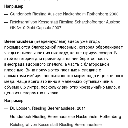
Например:
Gunderloch Riesling Auslese Nackenheim Rothenberg 2006
Reichsgraf von Kesselstatt Riesling Scharzhofberger Auslese
GK №10 Gold Capsule 2007
Beerenauslese
(Бееренауслезе) здесь уже ягоды
покрываются благородной плесенью, которая обволакивает
ягоды и высасывает из них воду, концентрируя сахара. В
этой категории для производства вин берется часть
винограда здорового спелого, а часть с благородной
плесенью. Вина получаются плотные и сладкие с
ароматами имбиря, апельсинового мармелада и цветочного
меда. Чаще всего это вино в маленьких бутылках или в
объеме 0,5 литра, поскольку вин этих чрезвычайно мало, а
цена их невероятно высока.
Например:
Dr. Loosen, Riesling Beerenauslese, 2011
Gunderloch Riesling Beerenauslese Nackenheim Rothenberg
Reichsgraf von Kesselstatt Riesling Beerenauslese