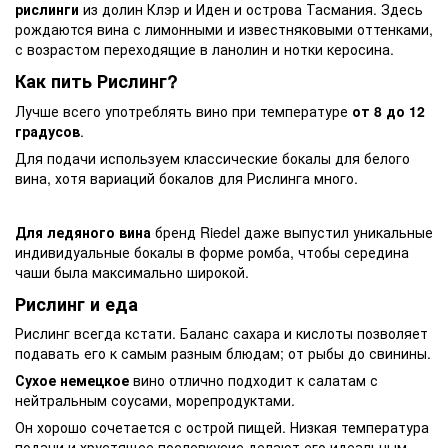
рислинги
из долин Клэр и Иден и острова Тасмания. Здесь
рождаются вина с лимонными и известняковыми оттенками,
с возрастом переходящие в ланолин и нотки керосина.
Как пить Рислинг?
Лучше всего употреблять вино при температуре
от 8 до 12
градусов
.
Для подачи используем классические бокалы для белого
вина, хотя вариаций бокалов для Рислинга много.
Для ледяного вина
бренд Riedel даже выпустил уникальные
индивидуальные бокалы в форме ромба, чтобы середина
чаши была максимально широкой.
Рислинг и еда
Рислинг всегда кстати. Баланс сахара и кислоты позволяет
подавать его к самым разным блюдам; от рыбы до свинины.
Сухое немецкое
вино отлично подходит к салатам с
нейтральным соусами, морепродуктами.
Он хорошо сочетается с острой пищей. Низкая температура
подачи и хрустящее послевкусие делают его идеальным