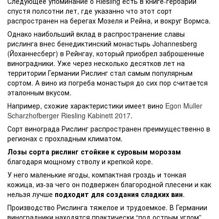
Следующее упоминание о Riesling есть в книге-гербарии
спустя полсотни лет, где указанно что этот сорт
распространен на берегах Мозеля и Рейна, и вокруг Вормса.
Однако наибольший вклад в распространение славы
рислинга внес бенедиктинский монастырь Johannesberg
(Йоханнесберг) в Рейнгау, который приобрел заброшенные
виноградники. Уже через несколько десятков лет на
территории Германии Рислинг стал самым популярным
сортом. А вино из погреба монастыря до сих пор считается
эталонным вкусом.
Например, схожие характеристики имеет вино
Egon Muller
Scharzhofberger Riesling Kabinett 2017
.
Сорт винограда Рислинг распространен преимущественно в
регионах с прохладным климатом.
Лозы сорта рислинг стойкие к суровым морозам
благодаря мощному стволу и крепкой коре.
У него маленькие ягоды, компактная гроздь и тонкая
кожица, из-за чего он подвержен благородной плесени и как
нельзя лучше
подходит для создания сладких вин
.
Производство Рислинга тяжелое и трудоемкое. В Германии
виноградники находятся практически “под острым углом”,