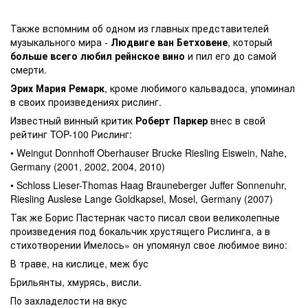
Также вспомним об одном из главных представителей
музыкального мира -
Людвиге ван Бетховене
, который
больше всего любил рейнское вино
и пил его до самой
смерти.
Эрих Мария Ремарк
, кроме любимого кальвадоса, упоминал
в своих произведениях рислинг.
Известный винный критик
Роберт Паркер
внес в свой
рейтинг TOP-100 Рислинг:
• Weingut Donnhoff Oberhauser Brucke Riesling Eiswein, Nahe,
Germany (2001, 2002, 2004, 2010)
• Schloss Lieser-Thomas Haag Brauneberger Juffer Sonnenuhr,
Riesling Auslese Lange Goldkapsel, Mosel, Germany (2007)
Так же Борис Пастернак часто писал свои великолепные
произведения под бокальчик хрустящего Рислинга, а в
стихотворении Имелось» он упомянул свое любимое вино:
В траве, на кислице, меж бус
Брильянты, хмурясь, висли.
По захладелости на вкус