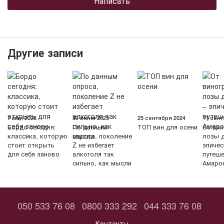
Написать
Другие записи
7 мая 2026
30 июня 2025
25 сентября 2024
11 сент
Бордо сегодня:
По данным
ТОП вин для осени
От вин
классика, которую
опроса, поколение
лозы д
стоит открыть
Z не избегает
эпичес
для себя заново
алкоголя так
путеш
сильно, как мысли
Амаро
050 533 76 08
0800 333 292
044 333 76 08
Контакты