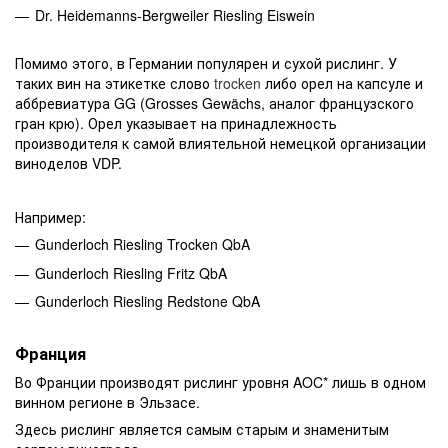
Dr. Heidemanns-Bergweiler Riesling Eiswein
Помимо этого, в Германии популярен и сухой рислинг. У
таких вин на этикетке слово
trocken
либо орел на капсуле и
аббревиатура GG (Grosses Gewächs, аналог французского
гран крю). Орел указывает на принадлежность
производителя к самой влиятельной немецкой организации
виноделов VDP.
Например:
Gunderloch Riesling Trocken QbA
Gunderloch Riesling Fritz QbA
Gunderloch Riesling Redstone QbA
Франция
Во Франции производят рислинг уровня AOC* лишь в одном
винном регионе в Эльзасе.
Здесь рислинг является самым старым и знаменитым