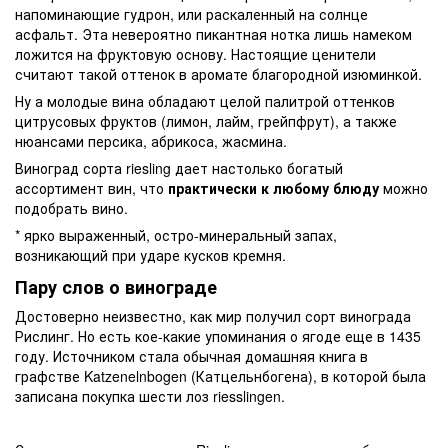
напоминающие гудрон, или раскаленный на солнце
асфальт. Эта невероятно пикантная нотка лишь намеком
ложится на фруктовую основу. Настоящие ценители
считают такой оттенок в аромате благородной изюминкой.
Ну а молодые вина обладают целой палитрой оттенков
цитрусовых фруктов (лимон, лайм, грейпфрут), а также
нюансами персика, абрикоса, жасмина.
Виноград сорта riesling дает настолько богатый
ассортимент вин, что
практически к любому блюду
можно
подобрать вино.
* ярко выраженный, остро-минеральный запах,
возникающий при ударе кусков кремня.
Пару слов о винограде
Достоверно неизвестно, как мир получил сорт винограда
Рислинг. Но есть кое-какие упоминания о ягоде еще в 1435
году. Источником стала обычная домашняя книга в
графстве Katzenelnbogen (Катцельнбогена), в которой была
записана покупка шести лоз riesslingen.