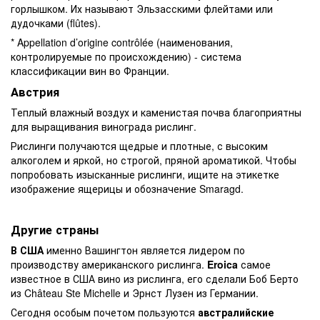
горлышком. Их называют Эльзасскими флейтами или
дудочками (flûtes).
* Appellation d’origine contrôlée (наименования,
контролируемые по происхождению) - система
классификации вин во Франции.
Австрия
Теплый влажный воздух и каменистая почва благоприятны
для выращивания винограда рислинг.
Рислинги получаются щедрые и плотные, с высоким
алкоголем и яркой, но строгой, пряной ароматикой. Чтобы
попробовать изысканные рислинги, ищите на этикетке
изображение ящерицы и обозначение Smaragd.
Другие страны
В США
именно Вашингтон является лидером по
производству американского рислинга.
Eroica
самое
известное в США вино из рислинга, его сделали Боб Берто
из Château Ste Michelle и Эрнст Лузен из Германии.
Сегодня особым почетом пользуются
австралийские