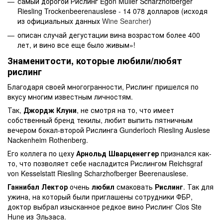
самый дорогой Рислинг Egon Muller Scharzhofberger
Riesling Trockenbeerenauslese - 14 078 долларов (исходя
из официальных данных
Wine Searcher
)
описан случай дегустации вина возрастом более 400
лет, и вино все еще было живым»!
Знаменитости, которые любили/любят
рислинг
Благодаря своей многогранности, Рислинг пришелся по
вкусу многим известным личностям.
Так,
Джордж Клуни
, не смотря на то, что имеет
собственный бренд текилы, любит выпить пятничным
вечером бокал-второй Рислинга Gunderloch Riesling Auslese
Nackenheim Rothenberg.
Его коллега по цеху
Арнольд Шварценеггер
признался как-
то, что позволяет себе насладится Рислингом Reichsgraf
von Kesselstatt Riesling Scharzhofberger Beerenauslese.
Ганнибал Лектор
очень
любил
смаковать
Рислинг
. Так для
ужина, на который были приглашены сотрудники ФБР,
доктор выбрал изысканное редкое вино Рислинг Clos Ste
Hune из Эльзаса.