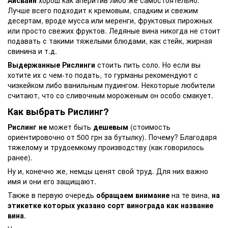
Айсвайн
хорош как аперитив либо же самостоятельно.
Лучше всего подходит к кремовым, сладким и свежим
десертам, вроде мусса или меренги, фруктовых пирожных
или просто свежих фруктов. Ледяные вина никогда не стоит
подавать с такими тяжелыми блюдами, как стейк, жирная
свинина и т.д.
Выдержанные Рислинги
стоить пить соло. Но если вы
хотите их с чем-то подать, то гурманы рекомендуют с
чизкейком либо ванильным пудингом. Некоторые любители
считают, что со сливочным мороженым он особо смакует.
Как выбрать Рислинг?
Рислинг не
может быть
дешевым
(стоимость
ориентировочно от 500 грн за бутылку). Почему? Благодаря
тяжелому и трудоемкому производству (как говорилось
ранее).
Ну и, конечно же, немцы ценят свой труд. Для них важно
имя и они его защищают.
Также в первую очередь
обращаем внимание
на те вина,
на
этикетке которых указано сорт винограда как название
вина
.