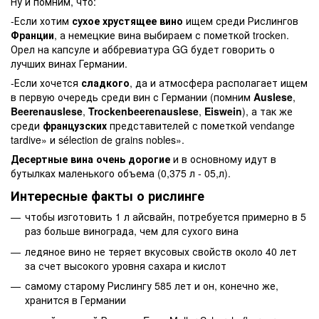
Ну и помним, что:
-Если хотим
сухое хрустящее вино
ищем среди Рислингов
Франции
, а немецкие вина выбираем с пометкой trocken.
Орел на капсуле и аббревиатура GG будет говорить о
лучших винах Германии.
-Если хочется
сладкого
, да и атмосфера располагает ищем
в первую очередь среди вин с Германии (помним
Auslese
,
Beerenauslese
,
Trockenbeerenauslese
,
Eiswein
), а так же
среди
французских
представителей с пометкой vendange
tardive» и sélection de grains nobles».
Десертные вина очень дорогие
и в основному идут в
бутылках маленького объема (0,375 л - 05,л).
Интересные факты о рислинге
чтобы изготовить 1 л айсвайн, потребуется примерно в 5
раз больше винограда, чем для сухого вина
ледяное вино не теряет вкусовых свойств около 40 лет
за счет высокого уровня сахара и кислот
самому старому Рислингу 585 лет и он, конечно же,
хранится в Германии