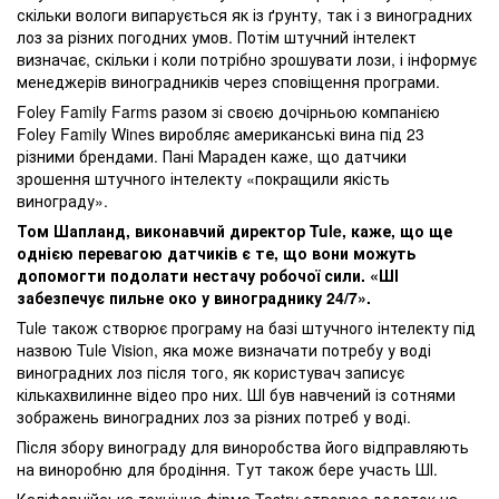
скільки вологи випарується як із ґрунту, так і з виноградних
лоз за різних погодних умов. Потім штучний інтелект
визначає, скільки і коли потрібно зрошувати лози, і інформує
менеджерів виноградників через сповіщення програми.
Foley Family Farms разом зі своєю дочірньою компанією
Foley Family Wines виробляє американські вина під 23
різними брендами. Пані Мараден каже, що датчики
зрошення штучного інтелекту «покращили якість
винограду».
Том Шапланд, виконавчий директор Tule, каже, що ще
однією перевагою датчиків є те, що вони можуть
допомогти подолати нестачу робочої сили. «ШІ
забезпечує пильне око у винограднику 24/7».
Tule також створює програму на базі штучного інтелекту під
назвою Tule Vision, яка може визначати потребу у воді
виноградних лоз після того, як користувач записує
кількахвилинне відео про них. ШІ був навчений із сотнями
зображень виноградних лоз за різних потреб у воді.
Після збору винограду для виноробства його відправляють
на виноробню для бродіння. Тут також бере участь ШІ.