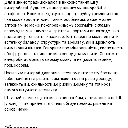
Для винних традиціоналістів використання ШІ у
виноробстві, будь то у винограднику чи виноробні, є
анафемою. Вони стверджують, що це руйнує ремісництво,
яке може зробити вино таким особливим, адже жоден
алгоритм не може по-справжньому зрозуміти складну
взаємодію між кліматом, ґрунтом і сортами винограду, яка
надає вину тонкість і характер. Він також не може оцінити
естетику балансу, структури та аромату, які відрізняють
винятковий вінтаж. Говорити про мінеральність, кислотність
або фруктовість вина не має сенсу для машини. Справжні
винороби довіряють своєму смаку, а не [комп’ютерним]
процесорам.
Наскільки винороб дозволяє штучному інтелекту брати на
себе прийняття рішень, замінюючи сотні років досвіду,
залежить від схильності до ризику домену та точності
самого штучного інтелекту.
Штучний інтелект допомагає виноробам, а не замінює їх. ШІ
[у вині] — це прийняття більш обґрунтованих рішень на
основі науки.
Обговорення