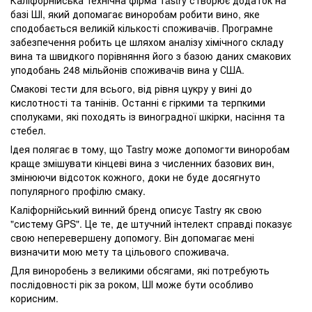
Каліфорнійська технічна фірма Tastry створює додаток на
базі ШІ, який допомагає виноробам робити вино, яке
сподобається великій кількості споживачів. Програмне
забезпечення робить це шляхом аналізу хімічного складу
вина та швидкого порівняння його з базою даних смакових
уподобань 248 мільйонів споживачів вина у США.
Смакові тести для всього, від рівня цукру у вині до
кислотності та танінів. Останні є гіркими та терпкими
сполуками, які походять із виноградної шкірки, насіння та
стебел.
Ідея полягає в тому, що Tastry може допомогти виноробам
краще змішувати кінцеві вина з численних базових вин,
змінюючи відсоток кожного, доки не буде досягнуто
популярного профілю смаку.
Каліфорнійський винний бренд описує Tastry як свою
"систему GPS". Це те, де штучний інтелект справді показує
свою неперевершену допомогу. Він допомагає мені
визначити мою мету та цільового споживача.
Для виноробень з великими обсягами, які потребують
послідовності рік за роком, ШІ може бути особливо
корисним.