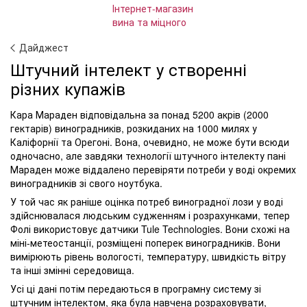
Дайджест
Штучний інтелект у створенні
різних купажів
Кара Мараден відповідальна за понад 5200 акрів (2000
гектарів) виноградників, розкиданих на 1000 милях у
Каліфорнії та Орегоні. Вона, очевидно, не може бути всюди
одночасно, але завдяки технології штучного інтелекту пані
Мараден може віддалено перевіряти потреби у воді окремих
виноградників зі свого ноутбука.
У той час як раніше оцінка потреб виноградної лози у воді
здійснювалася людським судженням і розрахунками, тепер
Фолі використовує датчики Tule Technologies. Вони схожі на
міні-метеостанції, розміщені поперек виноградників. Вони
вимірюють рівень вологості, температуру, швидкість вітру
та інші змінні середовища.
Усі ці дані потім передаються в програмну систему зі
штучним інтелектом, яка була навчена розраховувати,