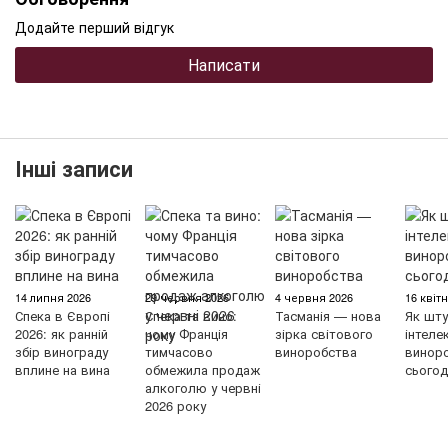
Додайте перший відгук
Написати
Інші записи
14 липня 2026
29 червня 2026
4 червня 2026
16 квіт
Спека в Європі
Спека та вино:
Тасманія — нова
Як шту
2026: як ранній
чому Франція
зірка світового
інтеле
збір винограду
тимчасово
виноробства
винор
вплине на вина
обмежила продаж
сьогод
алкоголю у червні
2026 року