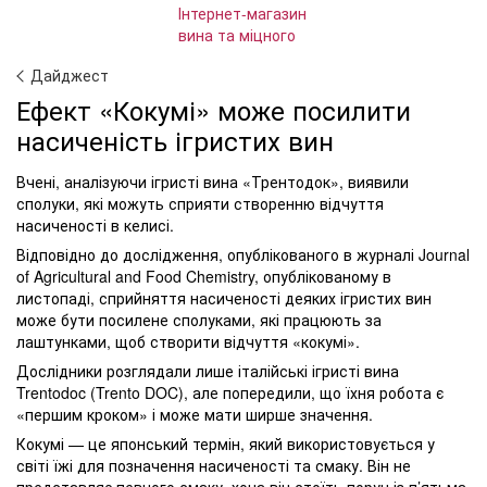
Дайджест
Ефект «Кокумі» може посилити
насиченість ігристих вин
Вчені, аналізуючи ігристі вина «Трентодок», виявили
сполуки, які можуть сприяти створенню відчуття
насиченості в келисі.
Відповідно до дослідження, опублікованого в журналі Journal
of Agricultural and Food Chemistry, опублікованому в
листопаді, сприйняття насиченості деяких ігристих вин
може бути посилене сполуками, які працюють за
лаштунками, щоб створити відчуття «кокумі».
Дослідники розглядали лише італійські ігристі вина
Trentodoc (Trento DOC), але попередили, що їхня робота є
«першим кроком» і може мати ширше значення.
Кокумі — це японський термін, який використовується у
світі їжі для позначення насиченості та смаку. Він не