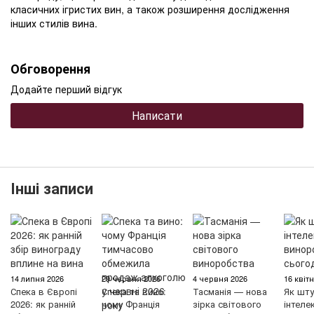
класичних ігристих вин, а також розширення дослідження
інших стилів вина.
Обговорення
Додайте перший відгук
Написати
Інші записи
14 липня 2026
29 червня 2026
4 червня 2026
16 квіт
Спека в Європі
Спека та вино:
Тасманія — нова
Як шту
2026: як ранній
чому Франція
зірка світового
інтеле