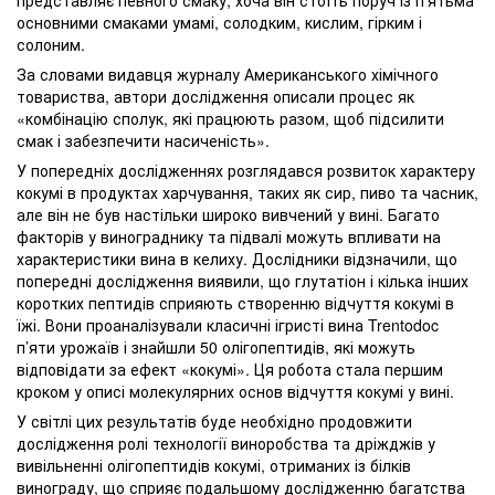
представляє певного смаку, хоча він стоїть поруч із п’ятьма
основними смаками умамі, солодким, кислим, гірким і
солоним.
За словами видавця журналу Американського хімічного
товариства, автори дослідження описали процес як
«комбінацію сполук, які працюють разом, щоб підсилити
смак і забезпечити насиченість».
У попередніх дослідженнях розглядався розвиток характеру
кокумі в продуктах харчування, таких як сир, пиво та часник,
але він не був настільки широко вивчений у вині. Багато
факторів у винограднику та підвалі можуть впливати на
характеристики вина в келиху. Дослідники відзначили, що
попередні дослідження виявили, що глутатіон і кілька інших
коротких пептидів сприяють створенню відчуття кокумі в
їжі. Вони проаналізували класичні ігристі вина Trentodoc
п’яти урожаїв і знайшли 50 олігопептидів, які можуть
відповідати за ефект «кокумі». Ця робота стала першим
кроком у описі молекулярних основ відчуття кокумі у вині.
У світлі цих результатів буде необхідно продовжити
дослідження ролі технології виноробства та дріжджів у
вивільненні олігопептидів кокумі, отриманих із білків
винограду, що сприяє подальшому дослідженню багатства