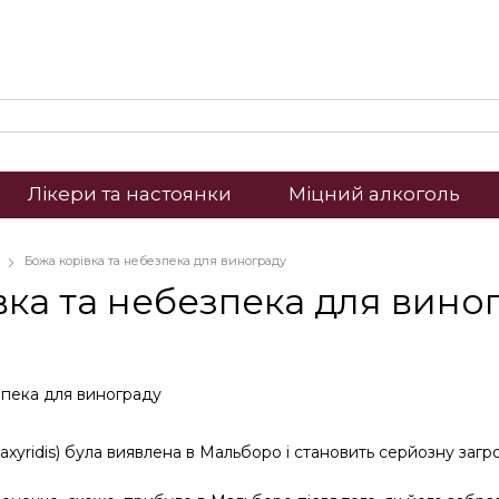
Лікери та настоянки
Міцний алкоголь
Божа корівка та небезпека для винограду
вка та небезпека для вино
axyridis) була виявлена в Мальборо і становить серйозну загр