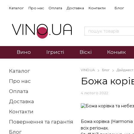
Каталог
Про нас
Оплата
Доставка
Контакти
Блог
Вино
Ігристі
Віскі
Коньяк
Каталог
VINO.UA
Блог
Дайджест
Божа корі
Про нас
Оплата
4 лютого 2022
Доставка
Контакти
Божа корівка (Harmonia 
Повернення та гарантія
всіх регіонах.
Блог