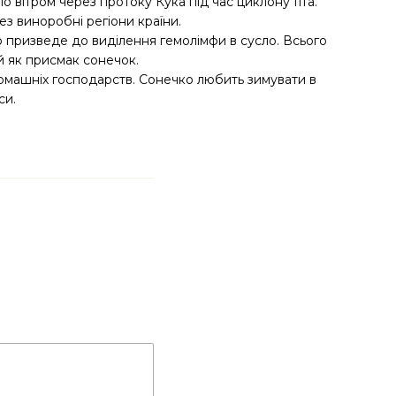
о вітром через протоку Кука під час циклону Гіта.
ез виноробні регіони країни.
 призведе до виділення гемолімфи в сусло. Всього
й як присмак сонечок.
омашніх господарств. Сонечко любить зимувати в
си.