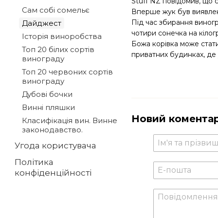
Stuff NZ повідомив, що с
Сам собі сомельє
Вперше жук був виявлени
Під час збирання виногр
Дайджест
чотири сонечка на кіло
Історія виноробства
Божа корівка може стат
Топ 20 білих сортів
приватних будинках, де 
винограду
Топ 20 червоних сортів
винограду
Дубові бочки
Винні пляшки
Новий комента
Класифікація вин. Винне
законодавство.
Угода користувача
Політика
конфіденційності