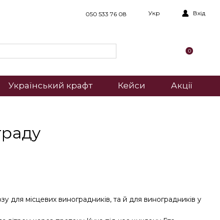
Укр
Вхід
050 533 76 08
0
Український крафт
Кейси
Акції
граду
озу для місцевих виноградників, та й для виноградників у