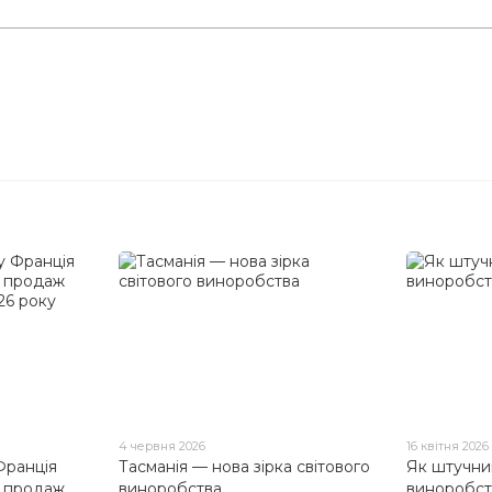
4 червня 2026
16 квітня 2026
Франція
Тасманія — нова зірка світового
Як штучни
 продаж
виноробства
виноробст