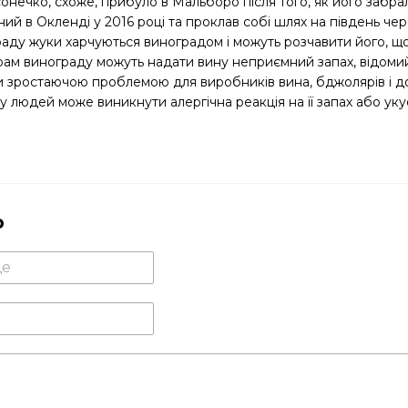
онечко, схоже, прибуло в Мальборо після того, як його забрал
й в Окленді у 2016 році та проклав собі шлях на південь чер
аду жуки харчуються виноградом і можуть розчавити його, що
грам винограду можуть надати вину неприємний запах, відоми
и зростаючою проблемою для виробників вина, бджолярів і д
у людей може виникнути алергічна реакція на її запах або уку
р