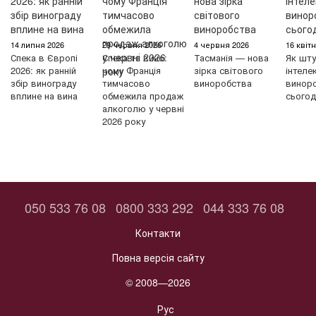
14 липня 2026
29 червня 2026
4 червня 2026
16 квіт
Спека в Європі
Спека та вино:
Тасманія — нова
Як шту
2026: як ранній
чому Франція
зірка світового
інтеле
збір винограду
тимчасово
виноробства
винор
вплине на вина
обмежила продаж
сьогод
алкоголю у червні
2026 року
050 533 76 08
0800 333 292
044 333 76 08
Контакти
Повна версія сайту
© 2008—2026
Рус