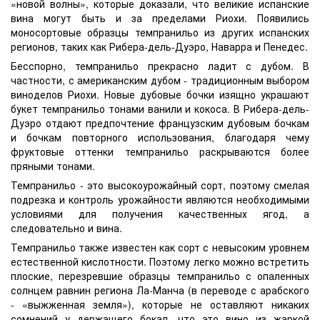
«новой волны», которые доказали, что великие испанские
вина могут быть и за пределами Риохи. Появились
моносортовые образцы темпранильо из других испанских
регионов, таких как Рибера-дель-Дуэро, Наварра и Пенедес.
Бесспорно, темпранильо прекрасно ладит с дубом. В
частности, с американским дубом - традиционным выбором
виноделов Риохи. Новые дубовые бочки изящно украшают
букет темпранильо тонами ванили и кокоса. В Рибера-дель-
Дуэро отдают предпочтение французским дубовым бочкам
и бочкам повторного использования, благодаря чему
фруктовые оттенки темпранильо раскрываются более
пряными тонами.
Темпранильо - это высокоурожайный сорт, поэтому смелая
подрезка и контроль урожайности являются необходимыми
условиями для получения качественных ягод, а
следовательно и вина.
Темпранильо также известен как сорт с невысоким уровнем
естественной кислотности. Поэтому легко можно встретить
плоские, перезревшие образцы темпранильо с опаленных
солнцем равнин региона Ла-Манча (в переводе с арабского
- «выжженная земля»), которые не оставляют никаких
сомнений у держащего бокал, что это вино из жаркой