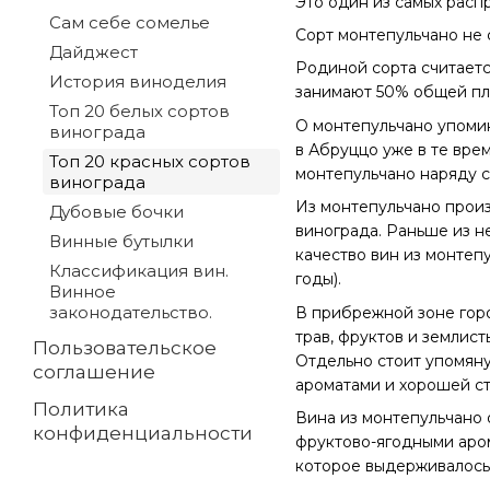
Это один из самых расп
Сам себе сомелье
Сорт монтепульчано не 
Дайджест
Родиной сорта считаетс
История виноделия
занимают 50% общей п
Топ 20 белых сортов
О монтепульчано упомин
винограда
в Абруццо уже в те врем
Топ 20 красных сортов
монтепульчано наряду с
винограда
Из монтепульчано произ
Дубовые бочки
винограда. Раньше из н
Винные бутылки
качество вин из монтепу
Классификация вин.
годы).
Винное
законодательство.
В прибрежной зоне горо
трав, фруктов и землист
Пользовательское
Отдельно стоит упомяну
соглашение
ароматами и хорошей ст
Политика
Вина из монтепульчано
конфиденциальности
фруктово-ягодными аром
которое выдерживалось 