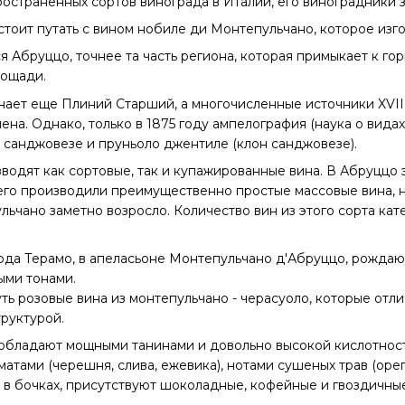
ространенных сортов винограда в Италии, его виноградники з
стоит путать с вином нобиле ди Монтепульчано, которое изг
я Абруццо, точнее та часть региона, которая примыкает к го
лощади.
ает еще Плиний Старший, а многочисленные источники XVIII 
ена. Однако, только в 1875 году ампелография (наука о вида
 санджовезе и пруньоло джентиле (клон санджовезе).
водят как сортовые, так и купажированные вина. В Абруццо 
его производили преимущественно простые массовые вина, н
льчано заметно возросло. Количество вин из этого сорта кат
да Терамо, в апеласьоне Монтепульчано д'Абруццо, рождаю
ыми тонами.
ть розовые вина из монтепульчано - черасуоло, которые от
руктурой.
 обладают мощными танинами и довольно высокой кислотнос
атами (черешня, слива, ежевика), нотами сушеных трав (орег
в бочках, присутствуют шоколадные, кофейные и гвоздичные