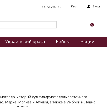
Рус
Вход
050 533 76 08
0
Украинский крафт
Кейсы
Акции
инограда, который культивируют вдоль восточного
о, Марке, Молизе и Апулия, а также в Умбрии и Лацио.