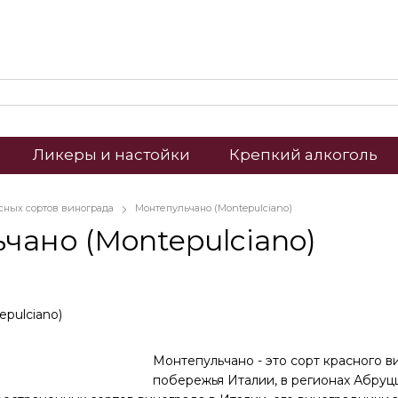
Ликеры и настойки
Крепкий алкоголь
асных сортов винограда
Монтепульчано (Montepulciano)
чано (Montepulciano)
Монтепульчано - это сорт красного в
побережья Италии, в регионах Абруцц