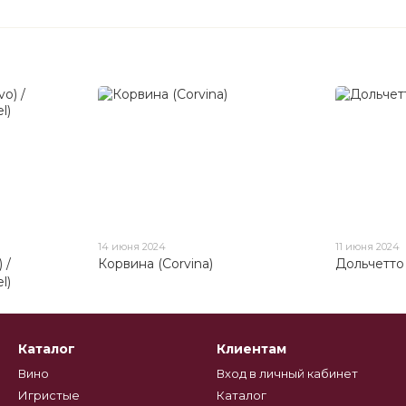
14 июня 2024
11 июня 2024
 /
Корвина (Corvina)
Дольчетто 
l)
Каталог
Клиентам
Вино
Вход в личный кабинет
Игристые
Каталог