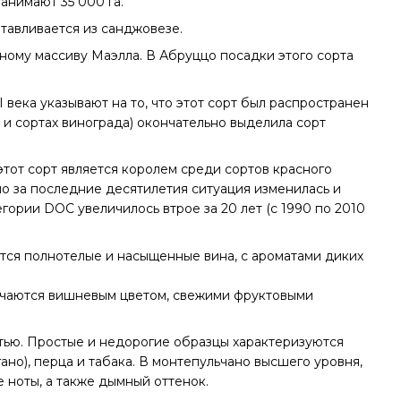
анимают 35 000 га.
отавливается из санджовезе.
рному массиву Маэлла. В Абруццо посадки этого сорта
века указывают на то, что этот сорт был распространен
х и сортах винограда) окончательно выделила сорт
этот сорт является королем среди сортов красного
о за последние десятилетия ситуация изменилась и
егории DOC увеличилось втрое за 20 лет (с 1990 по 2010
тся полнотелые и насыщенные вина, с ароматами диких
личаются вишневым цветом, свежими фруктовыми
тью. Простые и недорогие образцы характеризуются
ано), перца и табака. В монтепульчано высшего уровня,
 ноты, а также дымный оттенок.