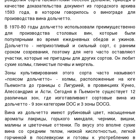
качестве доказательства документ из городского архива
1593 года, в котором говорилось о винограде для
производства вина дольчетто.
В 1970-80 годы дольчетто использовали преимущественно
для производства столовых вин, которые были
популярными во время ежедневных обедов и ужинов.
Дольчетто - неприхотливый и сильный сорт, с ранним
сроком созревания, поэтому для него часто оставляют
участки, которые не пригодны для других сортов. Он любит
сухие холмы, глинистые почвы и мергель.
Зоны культивирования этого сорта часто называют
«поясом дольчетто» - холмы, расположенные на юге
Пьемонта до границы с Лигурией, в провинциях Кунео,
Алессандрия и Асти. Сегодня в Пьемонте существует 12
различных зон, где изготавливают сортовые вина из
дольчетто - 9 зон категории DOC и 3 зоны DOCG.
Вина из дольчетто имеют рубиновый цвет, насыщенные
ароматы лакрицы, горького миндаля, черники, вишни,
малины и цветочные оттенки. По вкусу это вполне сухие
вина со средним телом, низкой кислотностью, легкой
горчинкой в послевкусии и готовы к употреблению в