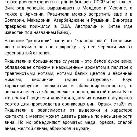
также распространен в странах бывшего СССР и не только.
Виноград успешно выращивают в Молдове и Украине, а
также в Армении. Ркацители можно встретить еще и в
Болгарии, Македонии, Азербайджане и Румынии. Виноград
прекрасно прижился в США, Австралии и Китае (где
известен под названием Байю).
Название "ркацители" означает "красная лоза". Такое имя
лоза получила за свою окраску - у нее черешки имеют
красноватый оттенок.
Ркацители в большинстве случаев - это белое сухое вино,
обладающее стойким и насыщенным ароматом в палитре с
травянистыми нотами, нотами белых цветов и весенней
мимозы, кислинкой цедры цитрусовых. Вкус
характеризуется свежестью и сбалансированностью, с
нотками зеленых яблок, свежего перца, желтой сливы. В то
же время Ркацители является одним из самых популярных
сортов для производства оранжевых вин. Оранж стайл из
Ркацители в зависимости от выдержки и характера
контакта с мезгой может давать разные по насыщенности
вина. Но их объединяют ароматы: меда, орехов, спелой
айвы, желтой сливы, абрикосов и кураги.