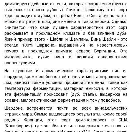
доминируют дубовые оттенки, которые свидетельствуют о
выдержке в новых дубовых бочках. Поскольку этот сорт
хорошо ладит с дубом, в странах Нового Света очень часто
можно встретить шардоне именно в такой версии. Однако,
считается, что свои лучшие характеристики этот сорт
раскрывает в прохладном климате и без влияния дуба.
Яркий пример этого - Шабли и Шампань. Вина Шабли - это
всегда 100% шардоне, выращенный на известняковых
почвах в прохладном климате севера Бургундии. Это
минеральные, сухие вина с легкими солоноватыми
послевкусиями.
На вкусовые и ароматические характеристики вин из
шардоне, кроме особенностей почвы и места выращивания
лоз, влияют также условия производства вина, такие как
температура ферментации, материал емкости, в которой
эта ферментация происходит (дуб, сталь), выдержка на
осадке, малолактическая ферментация и тому подобное.
Шардоне встречается почти во всех винодельческих
странах мира. Самые выдающиеся результаты, кроме своей
родины Франции, этот сорт демонстрирует в США
(Калифорния), где он обязательно выдерживается в новых
бочках, а также на севере Италии, в ЮАР, Аргентине, Чили,