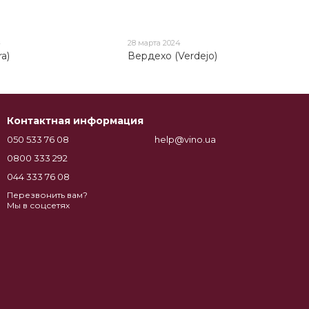
4
28 марта 2024
ra)
Вердехо (Verdejo)
Контактная информация
050 533 76 08
help@vino.ua
0800 333 292
044 333 76 08
Перезвонить вам?
Мы в соцсетях