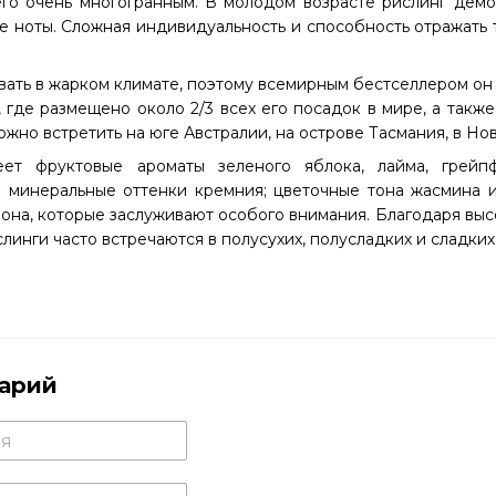
его очень многогранным. В молодом возрасте рислинг демо
е ноты. Сложная индивидуальность и способность отражать 
ать в жарком климате, поэтому всемирным бестселлером он
, где размещено около 2/3 всех его посадок в мире, а также
ожно встретить на юге Австралии, на острове Тасмания, в Но
ет фруктовые ароматы зеленого яблока, лайма, грейп
 минеральные оттенки кремния; цветочные тона жасмина и 
рона, которые заслуживают особого внимания. Благодаря выс
слинги часто встречаются в полусухих, полусладких и сладки
арий