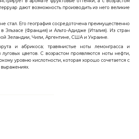
нстрирует в аромате фруктовые оттенки, а с возрастом
терруар дают возможность производить из него великие
 не стал. Его география сосредоточена преимущественно
 в Эльзасе (Франция) и Альто-Адидже (Италия). Из стран
вой Зеландии, Чили, Аргентине, США и Украине.
фрута и абрикоса; травянистые ноты лемонграсса и
луговых цветов. С возрастом проявляются ноты нефти,
окому уровню кислотности, которая хорошо сочетается с
х выражениях.