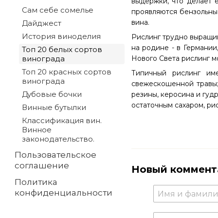
выдержки, что делает 
Сам себе сомелье
проявляются бензольны
вина.
Дайджест
История виноделия
Рислинг трудно выращив
на родине - в Германии
Топ 20 белых сортов
винограда
Нового Света рислинг м
Топ 20 красных сортов
Типичный рислинг име
винограда
свежескошенной травы;
Дубовые бочки
резины, керосина и гуд
остаточным сахаром, ри
Винные бутылки
Классификация вин.
Винное
законодательство.
Пользовательское
соглашение
Новый коммент
Политика
конфиденциальности