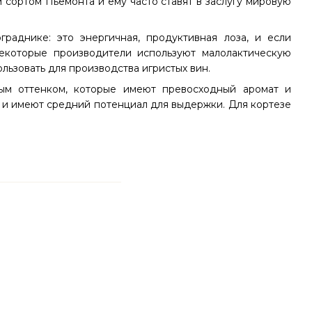
 сортом Пьемонта и ему часто ставят в заслугу мировую
раднике: это энергичная, продуктивная лоза, и если
Некоторые производители используют малолактическую
льзовать для производства игристых вин.
тым оттенком, которые имеют превосходный аромат и
т и имеют средний потенциал для выдержки. Для кортезе