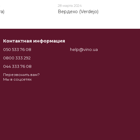
4
28 марта 2024
ra)
Вердехо (Verdejo)
Контактная информация
050 533 76 08
help@vino.ua
0800 333 292
044 333 76 08
Перезвонить вам?
Мы в соцсетях