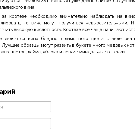
тируются началом XVII века. Он уже давно считается лучшим
альянского вина.
 за кортезе необходимо внимательно наблюдать на виног
лировать, то вина могут получиться невыразительными. 
гчить высокую кислотность. Кортезе все чаще начинают испо
е являются вина бледного лимонного цвета с зеленова
 Лучшие образцы могут развить в букете много медовых но
вых цветов, лайма, яблока и легкие миндальные оттенки.
арий