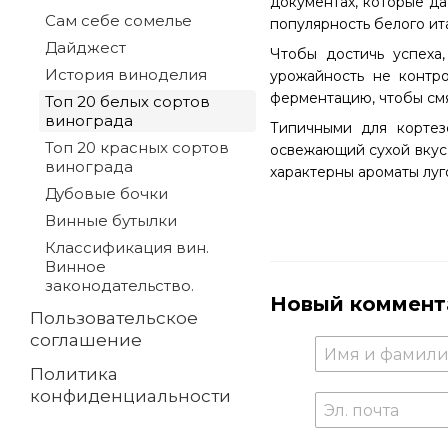
документах, которые да
Сам себе сомелье
популярность белого ит
Дайджест
Чтобы достичь успеха,
История виноделия
урожайность не контро
ферментацию, чтобы смя
Топ 20 белых сортов
винограда
Типичными для кортез
Топ 20 красных сортов
освежающий сухой вкус.
винограда
характерны ароматы луго
Дубовые бочки
Винные бутылки
Классификация вин.
Винное
законодательство.
Новый коммент
Пользовательское
соглашение
Политика
конфиденциальности