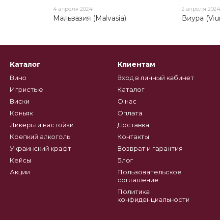
4 апреля 2024
2 апреля 202
)
Мальвазия (Malvasia)
Виура (Viu
Каталог
Клиентам
Вино
Вход в личный кабинет
Игристые
Каталог
Виски
О нас
Коньяк
Оплата
Ликеры и настойки
Доставка
Крепкий алкоголь
Контакты
Украинский крафт
Возврат и гарантия
Кейсы
Блог
Акции
Пользовательское
соглашение
Политика
конфиденциальности