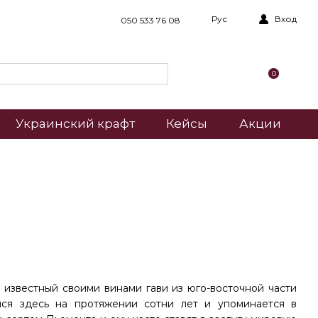
Рус
Вход
050 533 76 08
0
Украинский крафт
Кейсы
Акции
, известный своими винами гави из юго-восточной части
лся здесь на протяжении сотни лет и упоминается в