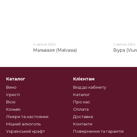
4 квітня 2024
2 квітня 2024
)
Мальвазія (Malvasia)
Віура (Viur
Каталог
Клієнтам
Вино
Вхід до кабінету
Ігристі
Каталог
Віскі
Про нас
Коньяк
Оплата
Лікери та настоянки
Доставка
Міцний алкоголь
Контакти
Український крафт
Повернення та гарантія