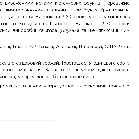
во вираженими нотами кісточкових фруктів (переважно
плим та сонячним, з певним типом ґрунту. Круті гранітні
з цього сорту. Наприкінці 1960-х років у світі залишилось
сьйонах Кондрійо та Шато-Гріє. На щастя, 1970-ті роки
ській виноробні Yalumba (
Ялумба
) та ще кільком іншим
ї, Італії, ПАР, Іспанії, Австралії, Швейцарії, США, Чилі,
року в рік здоровий урожай. Товстошкірі ягоди цього сорту
арного визрівання. Занадто теплі умови дають високо
винограду сорту віоньє збалансоване вино.
 ромашки, лаванди, чебрецю і навіть сосновими тонами. У