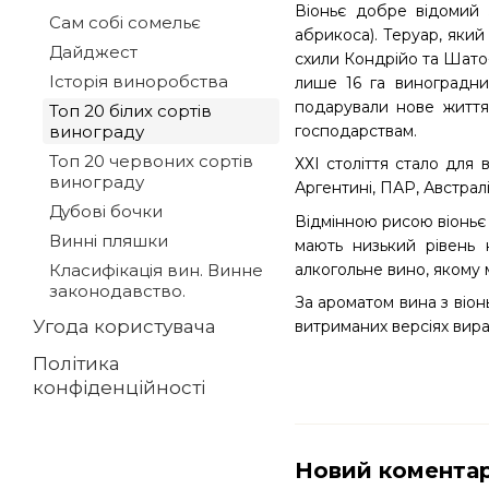
Віоньє добре відомий 
Сам собі сомельє
абрикоса). Теруар, який
Дайджест
схили Кондрійо та Шато-Г
Історія виноробства
лише 16 га виноградник
подарували нове життя
Топ 20 білих сортів
винограду
господарствам.
Топ 20 червоних сортів
ХХІ століття стало для в
винограду
Аргентині, ПАР, Австралії
Дубові бочки
Відмінною рисою віоньє 
Винні пляшки
мають низький рівень 
алкогольне вино, якому 
Класифікація вин. Винне
законодавство.
За ароматом вина з віон
Угода користувача
витриманих версіях вира
Політика
конфіденційності
Новий комента