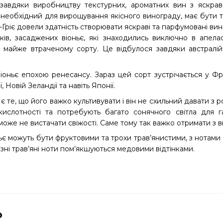
завдяки виробництву текстурних, ароматних вин з яскра
 необхідний для вирощування якісного винограду, має бути те
ріє довели здатність створювати яскраві та парфумовані вина 
ів, засаджених віоньє, які знаходились виключно в апела
 майже втраченому сорту. Це відбулося завдяки австралій
іоньє епохою ренесансу. Зараз цей сорт зустрічається у Франці
, Новій Зеландії та навіть Японії.
є те, що його важко культивувати і він не схильний давати з 
кислотності та потребують багато сонячного світла для г
може не вистачати свіжості. Саме тому так важко отримати з 
ьє можуть бути фруктовими та трохи трав’янистими, з нотами
зні трав’яні ноти пом’якшуються медовими відтінками.
р