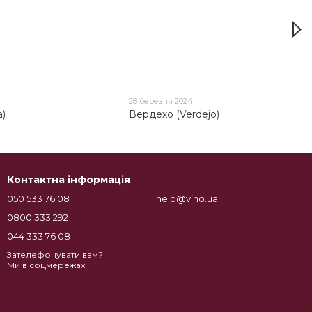
28 березня 2024
a)
Вердехо (Verdejo)
Контактна інформація
050 533 76 08
help@vino.ua
0800 333 292
044 333 76 08
Зателефонувати вам?
Ми в соцмережах