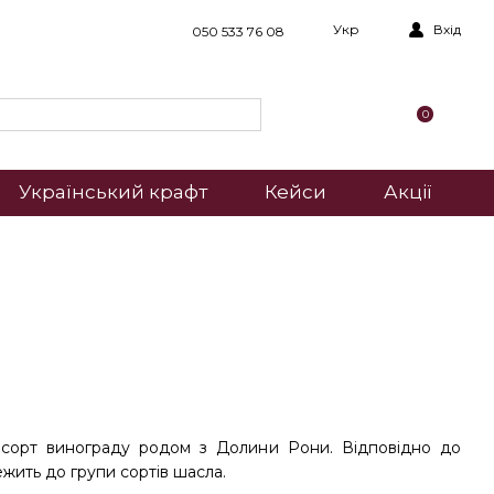
Укр
Вхід
050 533 76 08
0
Український крафт
Кейси
Акції
 сорт винограду родом з Долини Рони. Відповідно до
ежить до групи сортів шасла.