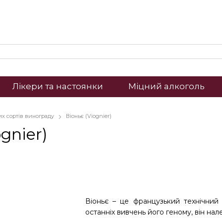
Лікери та настоянки
Міцний алкоголь
лих сортів винограду
Віоньє (Viognier)
gnier)
Віоньє – це французький технічний
останніх вивчень його геному, він нал