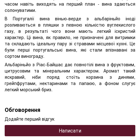
часом навіть виходять на перший план - вина здаються
солонуватими.
В Португалії вина вінью-верде з альбаріньйо іноді
розливаються в пляшки з певною кількістю вуглекислого
газу, в результаті чого вони мають легкий іскристий
характер. Ці вина, як правило, не призначені для витримки
та складають ідеальну пару зі стравами місцевої кухні. Це
були перші португальські вина, які стали впізнавані за
сортом винограду.
Альбаріньйо з Ріас-Байшас дає повнотілі вина з фруктовим,
цитрусовим та мінеральним характером. Аромат такий
яскравий, ніби поряд стоїть корзина з динями,
грейпфрутами, нектаринами та папаєю, а фоном слугує
легкий морський бриз.
Обговорення
Додайте перший відгук
Написати