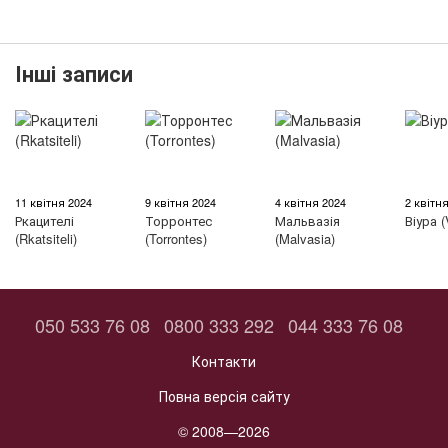
Інші записи
11 квітня 2024
9 квітня 2024
4 квітня 2024
2 квітн
Ркацителі
Торронтес
Мальвазія
Віура (
(Rkatsiteli)
(Torrontes)
(Malvasia)
050 533 76 08
0800 333 292
044 333 76 08
Контакти
Повна версія сайту
© 2008—2026