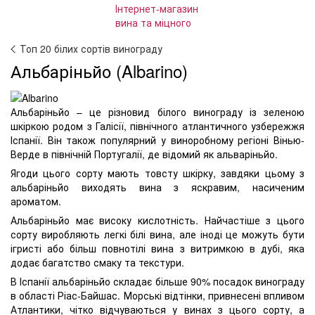
Топ 20 білих сортів винограду
Альбаріньйо (Albarino)
Альбаріньйо – це різновид білого винограду із зеленою
шкіркою родом з Галісії, північного атлантичного узбережжя
Іспанії. Він також популярний у виноробному регіоні Вінью-
Верде в північній Португалії, де відомий як альваріньйо.
Ягоди цього сорту мають товсту шкірку, завдяки цьому з
альбаріньйо виходять вина з яскравим, насиченим
ароматом.
Альбаріньйо має високу кислотність. Найчастіше з цього
сорту виробляють легкі білі вина, але іноді це можуть бути
ігристі або більш повнотілі вина з витримкою в дубі, яка
додає багатство смаку та текстури.
В Іспанії альбаріньйо складає більше 90% посадок винограду
в області Ріас-Байшас. Морські відтінки, привнесені впливом
Атлантики, чітко відчуваються у винах з цього сорту, а