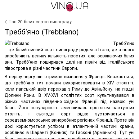
Топ 20 білих сортів винограду
Требб’яно (Trebbiano)
Требб’яно
– це білий винний сорт винограду родом з Італії, де з нього
виробляють велику кількість простих, але освіжаючих білих
вин. Требб’яно поширився далі на північ від італійського
півострова в різні частини Європи.
В першу чергу він отримав визнання у Франції. Вважається,
що требб’яно тут почали використовувати в XIV столітті,
коли папський двір переїхав з Риму до Авіньйону, на півдні
Долини Рони. В XV-XVI століттях сорт культивувався в
різних частинах південно-східної Франції під назвою уні
блан. Його популярність зменшилась протягом наступних
століть, і сьогодні сорт рідко зустрічається в
середземноморських виноробних регіонах Франції. Проте він
досі користується успіхом в атлантичній частині країни,
особливо в Шаранті (Коньяк) та Гасконі (Арманьяк). Тут уні
блан використовується для виробництва великої кількості