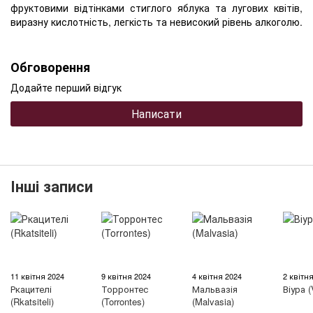
фруктовими відтінками стиглого яблука та лугових квітів,
виразну кислотність, легкість та невисокий рівень алкоголю.
Обговорення
Додайте перший відгук
Написати
Інші записи
11 квітня 2024
9 квітня 2024
4 квітня 2024
2 квітн
Ркацителі
Торронтес
Мальвазія
Віура (
(Rkatsiteli)
(Torrontes)
(Malvasia)