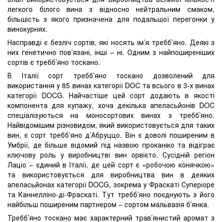
легкого білого вина з відносно нейтральним смаком,
більшість з якого призначена для подальшої перегонки у
винокурнях.
Насправді є безліч сортів, які носять ім’я требб’яно. Деякі з
них генетично пов’язані, інші – ні. Одним з найпоширеніших
сортів є требб’яно тоскано.
В Італії сорт требб’яно тоскано дозволений для
використання у 85 винах категорії DOC та всього в 3-х винах
категорії DOCG. Найчастіше цей сорт додають в якості
компонента для купажу, хоча декілька апеласьйонів DOC
спеціалізуються на моносортових винах з требб’яно.
Найвідомішим різновидом, який використовується для таких
вин, є сорт требб’яно д’Абруццо. Він є доволі поширеним в
Умбрії, де більше відомий під назвою проканіко та відіграє
ключову роль у виробництві вин орвієто. Сусідній регіон
Лаціо – єдиний в Італії, де цей сорт є «робочою конячкою»
та використовується для виробництва вин в деяких
апеласьйонах категорії DOCG, зокрема у Фраскаті Суперіоре
та Каннелліно-ді-Фраскаті. Тут требб’яно поєднують з його
найбільш поширеним партнером – сортом мальвазія б’янка.
Требб’яно тоскано має характерний трав’янистий аромат з