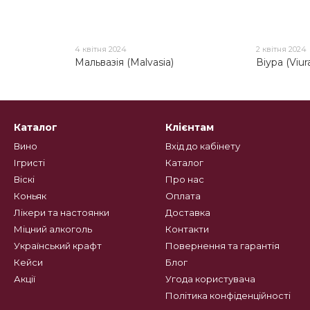
4 квітня 2024
2 квітня 2024
)
Мальвазія (Malvasia)
Віура (Viur
Каталог
Клієнтам
Вино
Вхід до кабінету
Ігристі
Каталог
Віскі
Про нас
Коньяк
Оплата
Лікери та настоянки
Доставка
Міцний алкоголь
Контакти
Український крафт
Повернення та гарантія
Кейси
Блог
Акції
Угода користувача
Політика конфіденційності