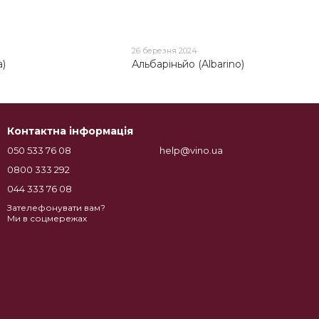
26 березня 2024
a)
Альбаріньйо (Albarino)
Контактна інформація
050 533 76 08
help@vino.ua
0800 333 292
044 333 76 08
Зателефонувати вам?
Ми в соцмережах