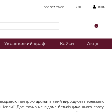
Укр
Вхід
050 533 76 08
0
Український крафт
Кейси
Акції
з яскравою палітрою ароматів, який вирощують переважно
і Іспанії. Досі точно не відома батьківщина цього сорту.