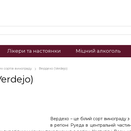
Лікери та настоянки
Міцний алкоголь
лих сортів винограду
Вердехо (Verdejo)
erdejo)
Вердехо – це білий сорт винограду 
в регіоні Руеда в центральній частин