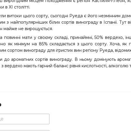
ш вирогідним місцем походження є регіон Кастилія-і-Леон, 
и в XI столітті.
ули витоки цього сорту, сьогодні Руеда є його незмінним д
им з найпопулярніших білих сортів винограду в Іспанії. Тут ві
їн майже не вирощується.
повинні мати у своєму складі, принаймні, 50% вердехо, інші
но як мінімум на 85% складається з цього сорту. Хоча, як 
м сортом винограду для ігристих вин регіону Руеда, відомих
 до ароматних сортів винограду. В ньому домінують аромати
 з вердехо мають гарний баланс рівня кислотності, алкоголю т
р