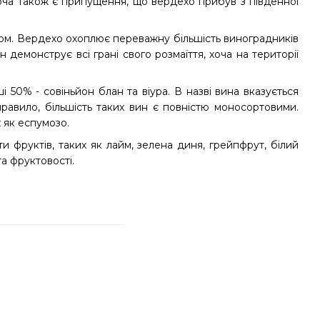
хоча також є припущення, що вердехо прибув з південної
омом. Вердехо охоплює переважну більшість виноградників
н демонструє всі грані свого розмаїття, хоча на території
 50% - совіньйон блан та віура. В назві вина вказується
правило, більшість таких вин є повністю моносортовими.
 як еспумозо.
 фруктів, таких як лайм, зелена диня, грейпфрут, білий
а фруктовості.