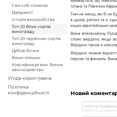
Вважається, що найбіль
Сам собі сомельє
Іспанії та Північної Африк
Дайджест
Тим не менш, які б не б
Історія виноробства
в цьому регіоні та є одн
інших європейських кра
Топ 20 білих сортів
винограду
Вина апеласьйону Руеда 
Топ 20 червоних сортів
слово вердехо, якщо во
винограду
Вердехо також є ключови
Дубові бочки
Вердехо можна віднести
Винні пляшки
персик та фенхель. Вина
Класифікація вин. Винне
законодавство.
Угода користувача
Політика
Новий комента
конфіденційності