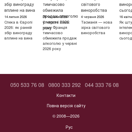
14 липня 2026
29 червня 2026
4 червня 2026
16 квіт
Спека в Європі
Спека та вино:
Тасманія — нова
Як шту
2026: як ранній
чому Франція
зірка світового
інтеле
збір винограду
тимчасово
виноробства
винор
вплине на вина
обмежила продаж
сьогод
алкоголю у червні
2026 року
050 533 76 08
0800 333 292
044 333 76 08
Контакти
Повна версія сайту
© 2008—2026
Рус