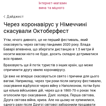
Дайджест
Через коронавірус у Німеччині
скасували Октоберфест
Утім, нічого дивного, це не перший фестиваль, який
скасовують через світову пандемію 2020 року. Влада
Баварії впевнена, що зберігати дистанцію в 1.5 метри й
носити маски ніхто не буде, досить складно дотриматися
всіх правил.
Враховують ще й потік туристів з інших країн, що може
спричинити другу хвилю коронавірусу.
Це вже не вперше скасовується свято і причини для цього
вагомі. Наприклад, через три роки після запуску фестивалю,
скасування відбулося через війну з Наполеоном, потім було
ще кілька військових дій, через що в 1860-70-х роках теж
оголосили про скасування. Далі: холера, Перша світова,
Друга світова війна, криза. Але на цьому не зупинилися,
одного разу після Другої світової заборонили продавати