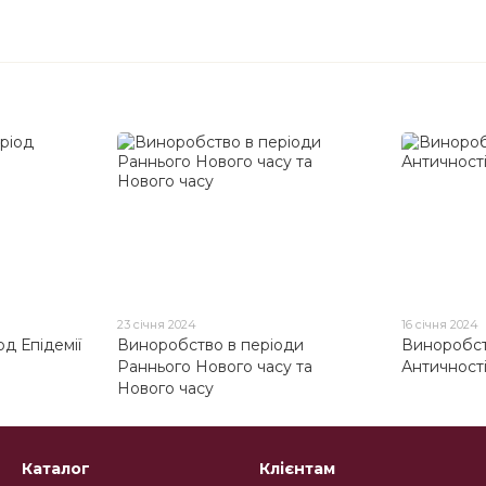
23 січня 2024
16 січня 2024
д Епідемії
Виноробство в періоди
Виноробст
Раннього Нового часу та
Античност
Нового часу
Каталог
Клієнтам