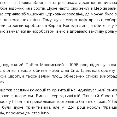
ньовіччя Церква зберігала та розвивала досягнення цивіліза
бре відомих нам сортів. Дуже часто свої землі в Церкві зал
 це сприяло збільшенню церковних володінь, де можна було 
ли довкола них стіни. Тому дуже скоро кафедральні собор
ми історії виноробства в Європі. Бенедиктинці з обителів у М
нно займалися виноробством, вино відігравало важливу роль у
інку, святий Робер Молемський в 1098 році відмежувався 
сть їхньої першої обителі - абатства Сіто. Діяльність орде
 всій Європі, а також великі площі обнесених стіною виногр
ах.
ітав завдяки комерції та орієнтації на індивідуальний ринок 
 бочки з кларетом. Вино в середньовічній Північній Європ
ок у Шампані приваблював торговців із багатьох країн. У Гей
, були дуже примітивним, але у 1224 році король Франці
аїн, переможцем став Кіпр.