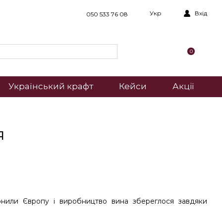
Укр
Вхід
050 533 76 08
0
Український крафт
Кейси
Акції
я
лонили Європу і виробництво вина збереглося завдяки