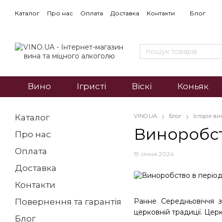
Каталог
Про нас
Оплата
Доставка
Контакти
Блог
Вино
Ігристі
Віскі
Коньяк
Каталог
VINO.UA
Блог
Історія в
Виноробст
Про нас
Оплата
19 січня 2024
Доставка
Контакти
Ранне Середньовіччя з
Повернення та гарантія
церковній традиції. Цер
Блог