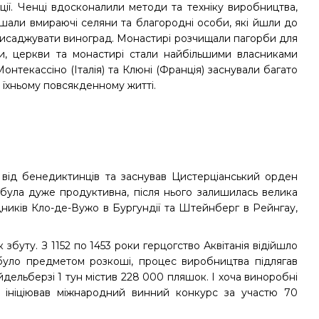
ції. Ченці вдосконалили методи та техніку виробництва,
ишали вмираючі селяни та благородні особи, які йшли до
висаджувати виноград. Монастирі розчищали пагорби для
и, церкви та монастирі стали найбільшими власниками
онтекассіно (Італія) та Клюні (Франція) заснували багато
 їхньому повсякденному житті.
від бенедиктинців та заснував Цистерціанський орден
ну була дуже продуктивна, після нього залишилась велика
адників Кло-де-Вужо в Бургундії та Штейнберг в Рейнгау,
збуту. З 1152 по 1453 роки герцогство Аквітанія відійшло
і було предметом розкоші, процес виробництва підлягав
дельберзі 1 тун містив 228 000 пляшок. І хоча виноробні
ї ініціював міжнародний винний конкурс за участю 70