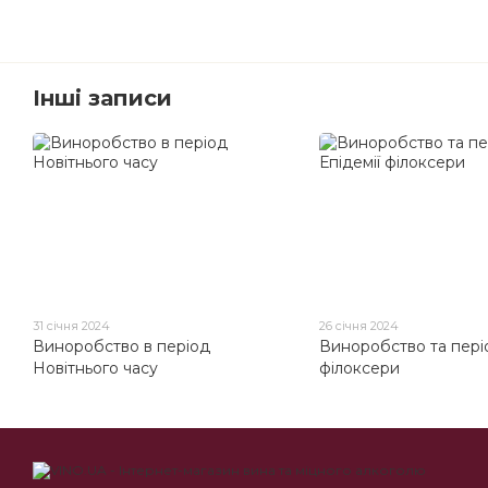
Інші записи
31 січня 2024
26 січня 2024
Виноробство в період
Виноробство та періо
Новітнього часу
філоксери