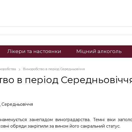
Лікери та настоянки
Міцний алкоголь
иноробства
Виноробство в період Середньовіччя
во в період Середньовічч
наменується занепадом виноградарства. Темні віки запо
ковні обряди закріпили за вином його сакральний статус.