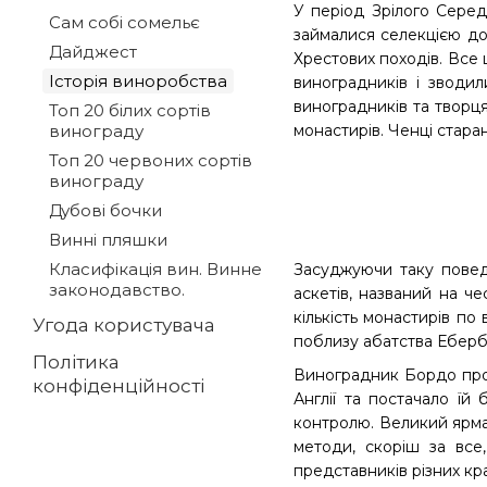
У період Зрілого Серед
Сам собі сомельє
займалися селекцією до
Дайджест
Хрестових походів. Все
Історія виноробства
виноградників і зводи
виноградників та творця
Топ 20 білих сортів
винограду
монастирів. Ченці стара
Топ 20 червоних сортів
винограду
Дубові бочки
Винні пляшки
Класифікація вин. Винне
Засуджуючи таку повед
законодавство.
аскетів, названий на че
кількість монастирів по
Угода користувача
поблизу абатства Еберб
Політика
Виноградник Бордо процв
конфіденційності
Англії та постачало їй
контролю. Великий ярмар
методи, скоріш за все
представників різних кр