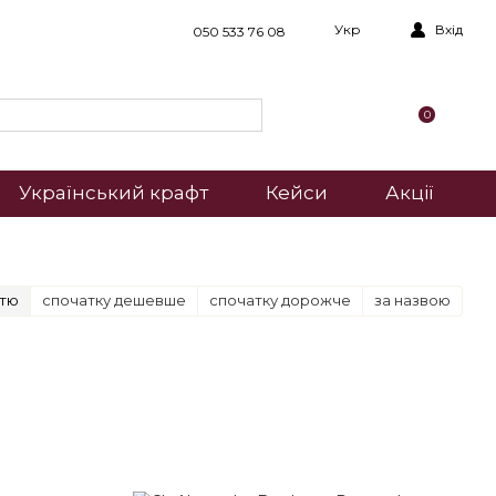
Укр
Вхід
050 533 76 08
0
Український крафт
Кейси
Акції
стю
спочатку дешевше
спочатку дорожче
за назвою