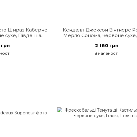
сто Шираз Каберне
Кендалл-Джексон Вінтнерс Р
е сухе, Південна
Мерло Сонома, червоне сухе
ика
 грн
2 160 грн
ності
В наявності