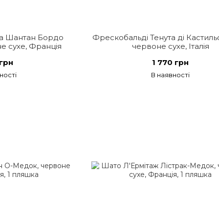
а Шантан Бордо
Фрескобальді Тенута ді Кастильо
е сухе, Франція
червоне сухе, Італія
грн
1 770 грн
ності
В наявності