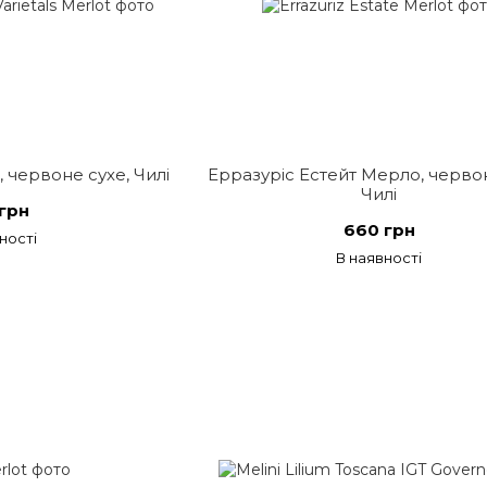
 червоне сухе, Чилі
Ерразуріс Естейт Мерло, червон
Чилі
грн
660 грн
ності
В наявності