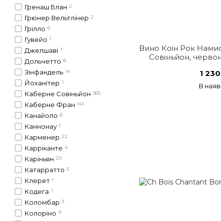
Гренаш Блан
2
Грюнер Вельтлінер
2
Грілло
6
Гувейо
1
Вино Коін Рок Нами
Джелшаві
1
Совіньйон, червон
Дольчетто
8
Афр
Зінфандель
14
1 230
Йоханітер
1
В наяв
Каберне Совіньйон
365
Каберне Фран
141
Канайоло
6
Каннонау
1
Карменер
22
Карріканте
4
Каріньян
20
Катарратто
5
Клерет
1
Кодега
1
Коломбар
3
Колоріно
9