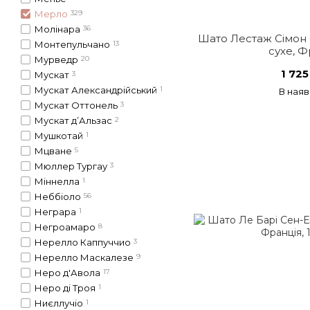
Мерло
329
Молінара
36
Шато Лестаж Сімон
Монтепульчано
13
сухе, Ф
Мурведр
20
1 725
Мускат
3
Мускат Александрійський
1
В наяв
Мускат Оттонель
3
Мускат д’Альзас
2
Мушкотай
1
Мцване
5
Мюллер Тургау
3
Міннелла
1
Неббіоло
56
Неграра
1
Негроамаро
8
Нерелло Каппуччио
3
Нерелло Маскалезе
9
Неро д'Авола
17
Неро ді Троя
1
Ниєллучіо
1