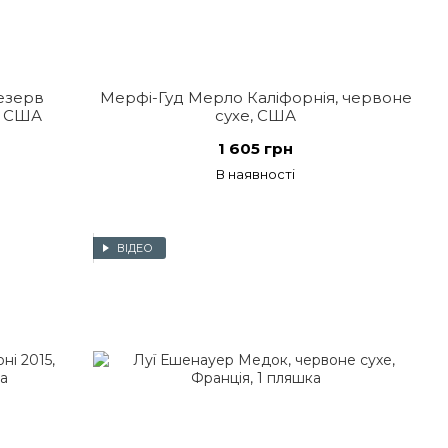
езерв
Мерфі-Гуд Мерло Каліфорнія, червоне
, США
сухе, США
1 605 грн
В наявності
ВІДЕО