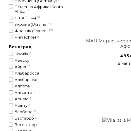
Німеччина (Germany)
1
Південна Африка (South
Africa)
3
США (USA)
16
Україна (Ukraine)
41
Франція (France)
137
Чилі (Chile)
8
МАН Мерло, червон
Афр
Виноград
Інзолія
5
495 
Авессу
1
В наяв
Айрен
3
Альбаросса
1
Альбаріньо
5
Аліготе
7
Аліканте
15
Арнеїс
3
Арінту
3
Барбера
13
Бастардо
3
Вельтлінер
1
1