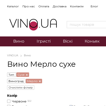
Каталог
Про нас
Оплата
Доставка
Контакти
Блог
Вино
Ігристі
Віскі
Коньяк
VINO.UA
Вино
Вино Мерло сухе
Тип:
Сухе
Виноград:
Мерло
Очистити фільтр
Колір
Червоне
322