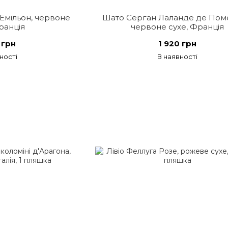
Емільон, червоне
Шато Серган Лаланде де Пом
ранція
червоне сухе, Франція
 грн
1 920 грн
ності
В наявності