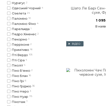
Нурагус
2
Шато Ле Барі Сен-
Одеський Чорний
4
сухе, Ф
Озелета
24
Паломіно
10
1 095
Паломіно Фіно
4
В наяв
Парельяда
1
Педро Хіменес
2
Пекоріно
3
ВІДЕО
Перріконе
2
Примітиво
16
Пті Вердо
105
Пті Сіра
4
Піколіт
5
Піно Б'янко
2
Піно Блан
16
Піно Грі
6
Піно Гріджіо
36
Піно Неро
3
Піно Нуар
115
Пінотаж
7