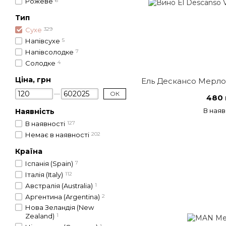
Рожеве
6
Тип
Сухе
329
Напівсухе
5
Напівсолодке
7
Солодке
4
Ціна, грн
Ель Дескансо Мерло,
ОК
480 
В наяв
Наявність
В наявності
127
Немає в наявності
202
Країна
Іспанія (Spain)
7
Італія (Italy)
112
Австралія (Australia)
1
Аргентина (Argentina)
2
Нова Зеландія (New
Zealand)
1