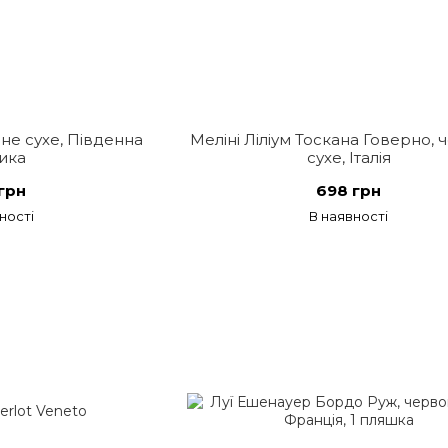
е сухе, Південна
Меліні Ліліум Тоскана Говерно,
ика
сухе, Італія
грн
698 грн
ності
В наявності