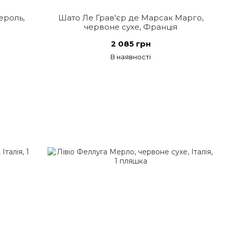
ероль,
Шато Ле Грав'єр де Марсак Марго,
червоне сухе, Франція
2 085 грн
В наявності