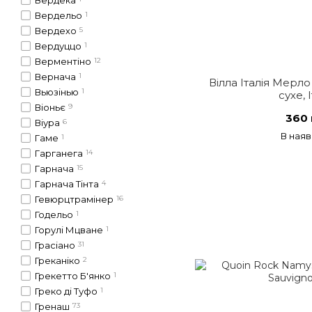
Вердека
Вердельо
1
Вердехо
5
Вердуццо
1
Верментіно
12
Вернача
1
Вілла Італія Мерл
Вьюзінью
1
сухе, 
Віоньє
9
360 
Віура
6
В наяв
Гаме
1
Гарганега
14
Гарнача
15
Гарнача Тінта
4
Гевюрцтрамінер
16
Годельо
1
Горулі Мцване
1
Грасіано
31
Греканіко
2
Грекетто Б'янко
1
Греко ді Туфо
1
Гренаш
73