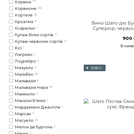
Корвіна
77
Корвіноне
28
Кортезе
16
Кроатіна
9
Вино Шато дю Бу
Суперіор, червон
Ксарельо
1
Купаж білих сортів
17
900 
Купаж червоних сортів
21
В наяв
Кісі
1
Лагрейн
2
Лоурейро
2
Мазуело
4
ВІДЕО
Мальбек
46
Мальвазія
6
Мальвазія Нера
19
Маммоло
2
Манзоні Б'янко
1
Мардземіно Джентіле
1
Марсан
3
Масуело
14
Мелон де Бургонь
2
Меньє
2