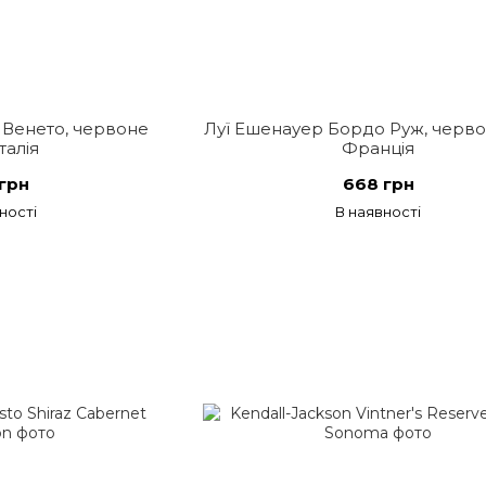
о Венето, червоне
Луї Ешенауер Бордо Руж, черво
Італія
Франція
грн
668 грн
ності
В наявності