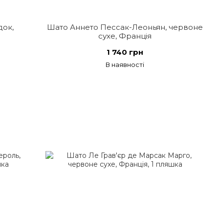
док,
Шато Аннето Пессак-Леоньян, червоне
сухе, Франція
1 740 грн
В наявності