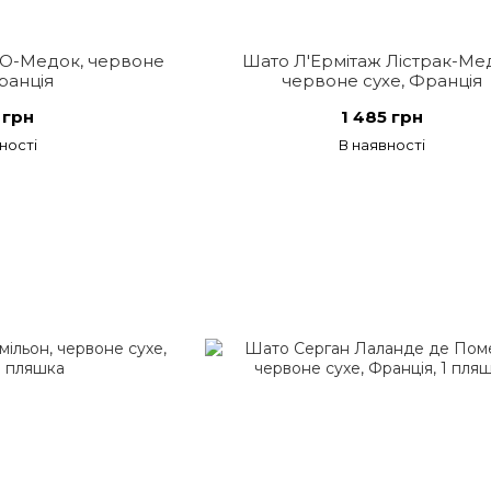
 О-Медок, червоне
Шато Л'Ермітаж Лістрак-Ме
ранція
червоне сухе, Франція
 грн
1 485 грн
ності
В наявності