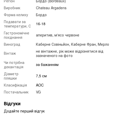
Регіон
Бордо (Bordeaux)
Виробник
Chateau Argadens
Форма келиху
Бордо
Подавати за
16-18
температури, С
Гастрономічне
аперитив
,
м'ясо червоне
поєднання
Виноград
Каберне Совіньйон
,
Каберне Фран
,
Мерло
не вінтажне, рік може відрізнятися від
Вінтаж
зазначеного на фото
Чи потрібна
за бажанням
декантація
Діаметр
7,5 см
пляшки
Класифікація
AOC
Постачальник
VG
Відгуки
Додайте перший відгук