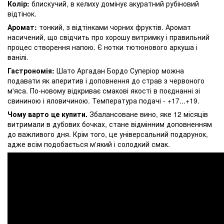
Колір:
блискучий, в келиху домінує акуратний рубіновий
відтінок.
Аромат:
тонкий, з відтінками чорних фруктів. Аромат
насичений, що свідчить про хорошу витримку і правильний
процес створення напою. Є нотки тютюнового аркуша і
ванілі.
Гастрономія:
Шато Аргадан Бордо Суперіор можна
подавати як аперитив і доповнення до страв з червоного
м'яса. По-новому відкриває смакові якості в поєднанні зі
свининою і яловичиною. Температура подачі - +17...+19.
Чому варто це купити.
Збалансоване вино, яке 12 місяців
витримали в дубових бочках, стане відмінним доповненням
до важливого дня. Крім того, це універсальний подарунок,
адже всім подобається м'який і солодкий смак.