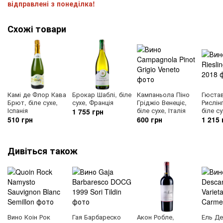
відправлені з понеділка!
Схожі товари
Камі де Флор Кава
Брокар Шаблі, біле
Кампаньола Піно
Гюста
Брют, біле сухе,
сухе, Франція
Гріджіо Венеціє,
Рислін
Іспанія
біле сухе, Італія
біле с
1 755 грн
510 грн
600 грн
1 215 
Дивіться також
Вино Коін Рок
Гая Барбареско
Акон Робле,
Ель Де