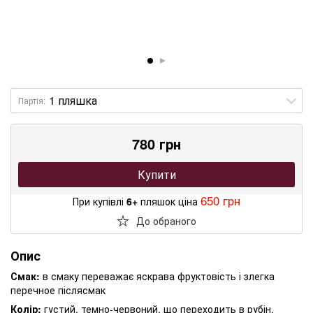
Партія:
780 грн
Купити
650 грн
При купівлі
6+
пляшок ціна
До обраного
Опис
Смак:
в смаку переважає яскрава фруктовість і злегка
перечное післясмак
Колір:
густий, темно-червоний, що переходить в рубін.