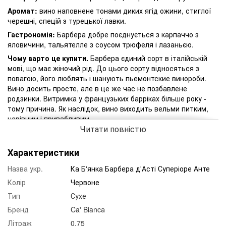
Аромат:
вино наповнене тонами диких ягід ожини, стиглої
черешні, спецій з турецької лавки.
Гастрономія:
Барбера добре поєднується з карпаччо з
яловичини, тальятелле з соусом трюфеля і лазаньєю.
Чому варто це купити.
Барбера єдиний сорт в італійській
мові, що має жіночий рід. До цього сорту відносяться з
повагою, його люблять і шанують пьемонтские винороби.
Вино досить просте, але в це же час не позбавлене
родзинки. Витримка у французьких барріках більше року -
тому причина. Як наслідок, вино виходить вельми питким,
чарівним і привабливим.
Читати повністю
Характеристики
Назва укр.
Ка Б'янка Барбера д'Асті Суперіоре Анте
Колір
Червоне
Тип
Сухе
Бренд
Ca' Biancа
Літраж
0.75