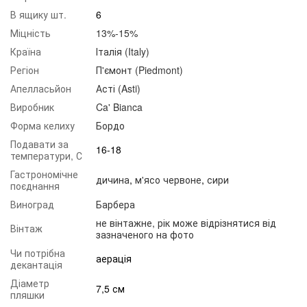
В ящику шт.
6
Міцність
13%-15%
Країна
Італія (Italy)
Регіон
П'ємонт (Piedmont)
Апелласьйон
Асті (Asti)
Виробник
Ca' Bianca
Форма келиху
Бордо
Подавати за
16-18
температури, С
Гастрономічне
дичина
,
м'ясо червоне
,
сири
поєднання
Виноград
Барбера
не вінтажне, рік може відрізнятися від
Вінтаж
зазначеного на фото
Чи потрібна
аерація
декантація
Діаметр
7,5 см
пляшки