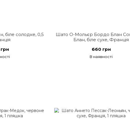
, біле солодке, 0,5
Шато О-Мольєр Бордо Блан Со
анція
Блан, біле сухе, Франція
 грн
660 грн
ності
В наявності