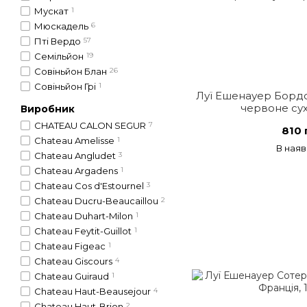
Мускат
1
Мюскадель
6
Пті Вердо
57
Семільйон
19
Совіньйон Блан
26
Совіньйон Грі
1
Луї Ешенауер Бордо
червоне сух
Виробник
CHATEAU CALON SEGUR
7
810 
Chateau Amelisse
1
В наяв
Chateau Angludet
3
Chateau Argadens
1
Chateau Cos d'Estournel
3
Chateau Ducru-Beaucaillou
2
Chateau Duhart-Milon
1
Chateau Feytit-Guillot
1
Chateau Figeac
1
Chateau Giscours
4
Chateau Guiraud
1
Chateau Haut-Beausejour
4
Chateau Haut-Brion
2