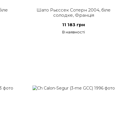
біле
Шато Рьєссек Сотерн 2004, біле
солодке, Франція
11 183 грн
В наявності