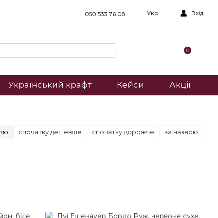
Укр
Вхід
050 533 76 08
0
Український крафт
Кейси
Акції
стю
спочатку дешевше
спочатку дорожче
за назвою