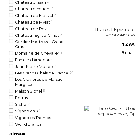
Chateau d'Issan
3
Chateau d'Yquem
3
Chateau de Fieuzal
2
Chateau de Myrat
1
Chateau de Pez
3
Шато Л'Ермітаж 
червоне сух
Chateau l'Eglise-Clinet
2
Cordier Mestrezat Grands
1 485
Crus
1
В наяв
Domaine de Chevalier
2
Famille d'Amecourt
1
Jean-Pierre Moueix
2
Les Grands Chais de France
24
Les Gravieres de Marsac
Margaux
1
Maison Sichel
9
Petrus
3
Sichel
2
Vignobles K
1
Vignobles Thomas
1
World Brands
1
Літраж