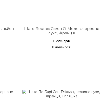
віньйон
Шато Лестаж Сімон О-Медок, червоне
сухе, Франція
1 725 грн
В наявності