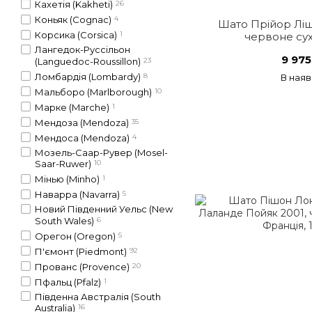
Кахетія (Kakheti)
26
Коньяк (Cognac)
4
Шато Прійор Ліш
Корсика (Corsica)
1
червоне сух
Лангедок-Русcільон
9 975
(Languedoc-Roussillon)
23
Ломбардія (Lombardy)
8
В наяв
Мальборо (Marlborough)
10
Марке (Marche)
1
Мендоза (Mendoza)
35
Мендоса (Mendoza)
4
Мозель-Саар-Рувер (Mosel-
Saar-Ruwer)
10
Мінью (Minho)
1
Наварра (Navarra)
5
Новий Південний Уельс (New
South Wales)
6
Орегон (Oregon)
5
П'ємонт (Piedmont)
92
Прованс (Provence)
20
Пфальц (Pfalz)
1
Південна Австралія (South
Australia)
16