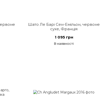
червоне
Шато Ле Барі Сен-Емільон, червоне
сухе, Франція
1 095 грн
В наявності