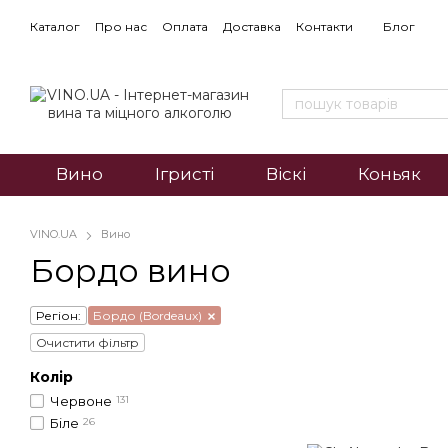
Каталог
Про нас
Оплата
Доставка
Контакти
Блог
Вино
Ігристі
Віскі
Коньяк
VINO.UA
Вино
Бордо вино
Регіон:
Бордо (Bordeaux)
Очистити фільтр
Колір
Червоне
131
Біле
26