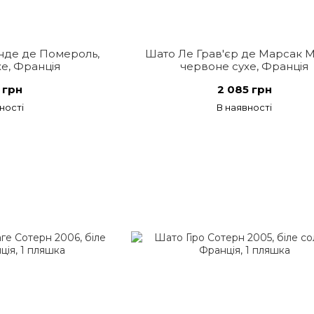
нде де Помероль,
Шато Ле Грав'єр де Марсак М
е, Франція
червоне сухе, Франція
 грн
2 085 грн
ності
В наявності