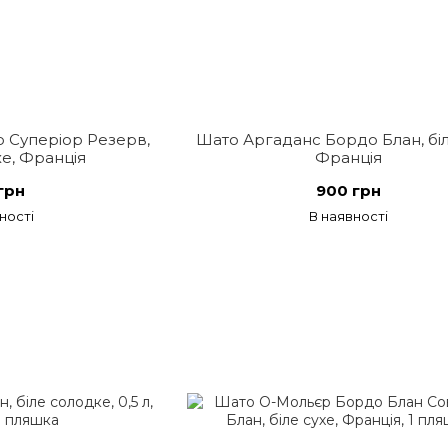
 Суперіор Резерв,
Шато Аргаданc Бордо Блан, біл
е, Франція
Франція
грн
900 грн
ності
В наявності