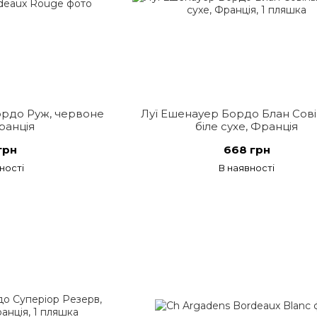
рдо Руж, червоне
Луї Ешенауер Бордо Блан Сові
ранція
біле сухе, Франція
грн
668 грн
ності
В наявності