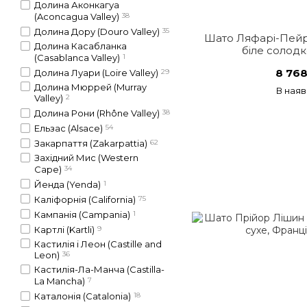
Долина Аконкагуа
(Aconcagua Valley)
38
Долина Дору (Douro Valley)
35
Шато Ляфарі-Пейр
Долина Касабланка
біле солодк
(Casablanca Valley)
1
8 768
Долина Луари (Loire Valley)
29
Долина Мюррей (Murray
В наяв
Valley)
2
Долина Рони (Rhône Valley)
38
Ельзас (Alsace)
54
Закарпаття (Zakarpattia)
62
Західний Мис (Western
Cape)
34
Йенда (Yenda)
1
Каліфорнія (California)
75
Кампанія (Campania)
1
Картлі (Kartli)
9
Кастилія і Леон (Castille and
Leon)
36
Кастилія-Ла-Манча (Castilla-
La Mancha)
7
Каталонія (Catalonia)
18