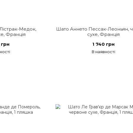
Лістрак-Медок,
Шато Аннето Пессак-Леоньян, 
е, Франція
сухе, Франція
 грн
1 740 грн
ності
В наявності