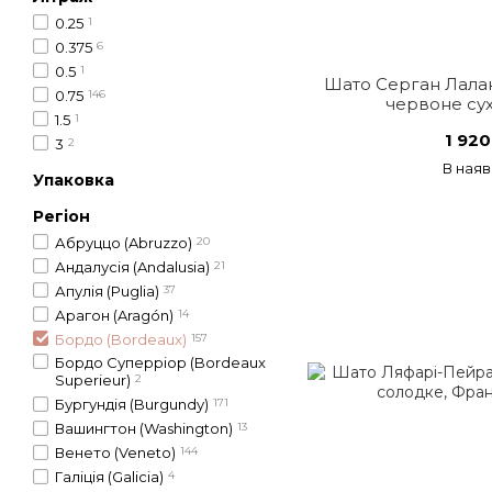
0.25
1
0.375
6
0.5
1
Шато Серган Лала
0.75
146
червоне сух
1.5
1
1 920
3
2
В наяв
Упаковка
Регіон
Абруццо (Abruzzo)
20
Андалусія (Andalusia)
21
Апулія (Puglia)
37
Арагон (Aragón)
14
Бордо (Bordeaux)
157
Бордо Суперріор (Bordeaux
Superieur)
2
Бургундія (Burgundy)
171
Вашингтон (Washington)
13
Венето (Veneto)
144
Галіція (Galicia)
4