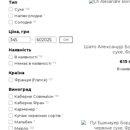
Тип
Сухе
146
Напівсолодке
1
Солодке
10
Ціна, грн
ОК
Шато Александр Бо
Наявність
сухе, Ф
В наявності
78
615 
Немає в наявності
79
В наяв
Країна
Франція (France)
157
Виноград
Каберне Совіньйон
118
Каберне Фран
72
Карменер
1
Купаж червоних сортів
1
Мальбек
7
Мерло
130