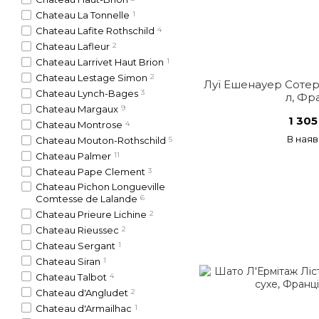
Chateau La Tonnelle
1
Chateau Lafite Rothschild
4
Chateau Lafleur
2
Chateau Larrivet Haut Brion
1
Chateau Lestage Simon
2
Луї Ешенауер Сотерн
Chateau Lynch-Bages
3
л, Фр
Chateau Margaux
9
1 305
Chateau Montrose
4
В наяв
Chateau Mouton-Rothschild
5
Chateau Palmer
11
Chateau Pape Clement
3
Chateau Pichon Longueville
Comtesse de Lalande
6
Chateau Prieure Lichine
2
Chateau Rieussec
2
Chateau Sergant
1
Chateau Siran
1
Chateau Talbot
4
Chateau d'Angludet
2
Chateau d'Armailhac
1