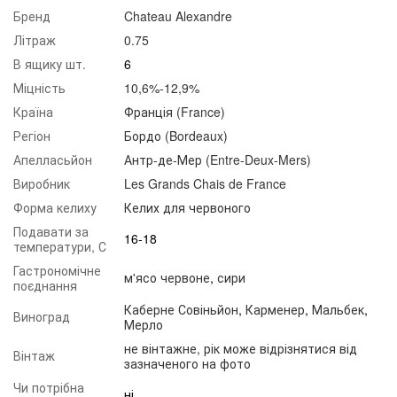
Бренд
Chateau Alexandre
Літраж
0.75
В ящику шт.
6
Міцність
10,6%-12,9%
Країна
Франція (France)
Регіон
Бордо (Bordeaux)
Апелласьйон
Антр-де-Мер (Entre-Deux-Mers)
Виробник
Les Grands Chais de France
Форма келиху
Келих для червоного
Подавати за
16-18
температури, С
Гастрономічне
м'ясо червоне
,
сири
поєднання
Каберне Совіньйон
,
Карменер
,
Мальбек
,
Виноград
Мерло
не вінтажне, рік може відрізнятися від
Вінтаж
зазначеного на фото
Чи потрібна
ні