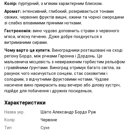
Колір:
пурпурний, з м'яким характерним блиском.
Аромат:
інтенсивний, глибокий, розкривається тонами
свіжих, червоних фруктів вишні, ожини та чорної смородини
зі слабко вловимими пряними нотками.
Гастрономія:
вино чудово доповнить страви з червоного
м'яса, м'ясну печеню. Дуже добре поєднується з
витриманими сирами.
Чому варто це купити.
Виноградники розташовані на сході
регіону Бордо, між річками Гаронна і Дордонь. Це
мальовнича місцевість з невираженим горбистим рельєфом
і гравійними ґрунтами. Виноград отримує багато світла, за
рахунок чого насичується сонцем, стає соковитим і
солодким, з відчутними фруктовими нотами. Чудове
насичене вино прикрасить ваш вечерю або ділову зустріч,
підійде для побачення і дружніх посиденьок.
Характеристики
Назва укр.
Шато Александр Бордо Руж
Колір
Червоне
Тип
Сухе