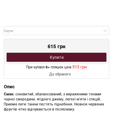
Партія:
615 грн
Купити
513 грн
При купівлі
6+
пляшок ціна
До обраного
Опис
Смак:
соковитий, збалансований, з вираженими тонами
чорної смородини, ягідного джему, легкої м'яти і спецій.
Приємні легкі таніни пестять піднебіння. Нюанси червоних
фруктів чітко відчуваються в післясмаку.