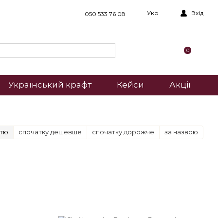
Укр
Вхід
050 533 76 08
0
Український крафт
Кейси
Акції
стю
спочатку дешевше
спочатку дорожче
за назвою