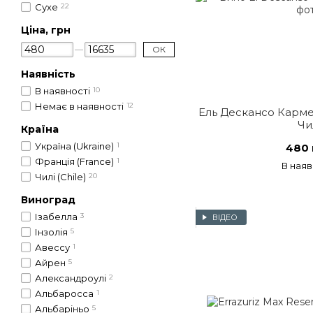
Сухе
22
Ціна, грн
ОК
Наявність
В наявності
10
Немає в наявності
12
Ель Дескансо Карме
Чи
Країна
Україна (Ukraine)
1
480 
Франція (France)
1
В наяв
Чилі (Chile)
20
Виноград
Ізабелла
3
ВІДЕО
Інзолія
5
Авессу
1
Айрен
5
Александроулі
2
Альбаросса
1
Альбаріньо
5