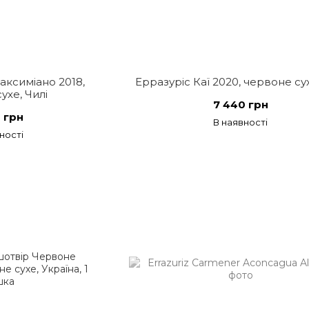
аксиміано 2018,
Ерразуріс Каї 2020, червоне сух
ухе, Чилі
7 440 грн
 грн
В наявності
ності