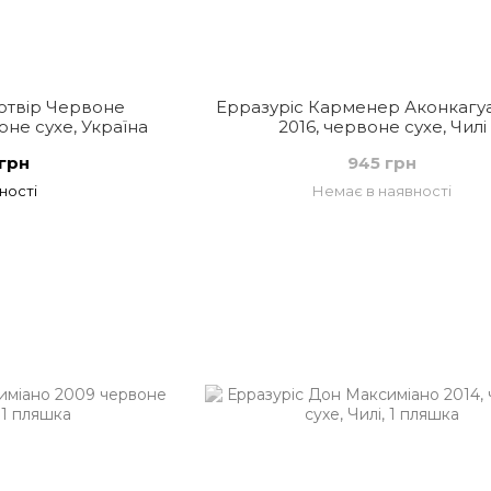
отвір Червоне
Ерразуріс Карменер Аконкагуа
оне сухе, Україна
2016, червоне сухе, Чилі
грн
945 грн
ності
Немає в наявності