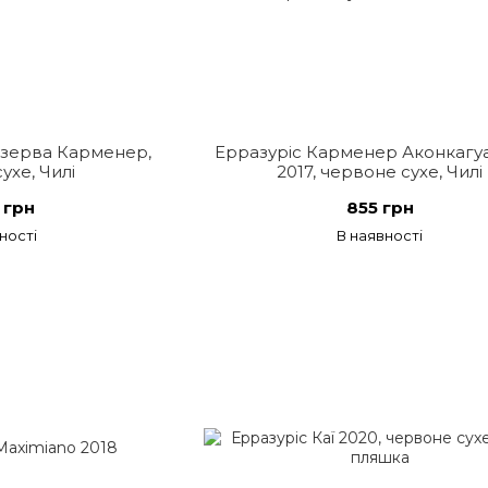
езерва Карменер,
Ерразуріс Карменер Аконкагуа
ухе, Чилі
2017, червоне сухе, Чилі
 грн
855 грн
ності
В наявності