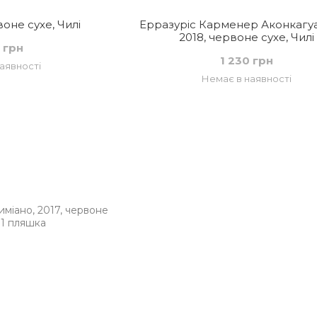
воне сухе, Чилі
Ерразуріс Карменер Аконкагуа
2018, червоне сухе, Чилі
 грн
1 230 грн
аявності
Немає в наявності