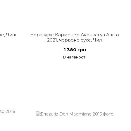
е, Чилі
Ерразуріс Карменер Аконкагуа Альто
2021, червоне сухе, Чилі
1 380 грн
В наявності