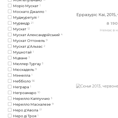
Моріо Мускат
1
Москато Джалло
1
Ерразуріс Каї, 2015,
Муджуретулі
2
8 190
Мурведр
21
Мускат
12
Немає в н
Мускат Александрійський
4
Мускат Оттонель
9
Мускат д’Альзас
2
Мушкотай
1
Мцване
7
Мюллер Тургау
3
Мюскадель
9
Міннелла
1
Неббіоло
56
Неграра
1
Негроамаро
10
Нерелло Каппуччио
3
Нерелло Маскалезе
9
Неро д'Авола
17
Неро ді Троя
1