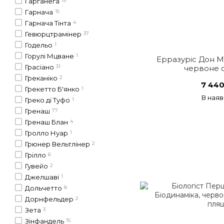
Гарганега
15
Гарнача
15
Гарнача Тінта
4
Гевюрцтрамінер
37
Годельо
1
Горулі Мцване
1
Ерразуріс Дон М
Грасіано
31
червоне с
Греканіко
2
7 440
Грекетто Б'янко
1
В наяв
Греко ді Туфо
1
Гренаш
77
Гренаш Блан
4
Гролло Нуар
1
Грюнер Вельтлінер
2
Грілло
6
Гувейо
2
Джелшаві
1
Дольчетто
8
Дорнфельдер
2
Зета
3
Зінфандель
15