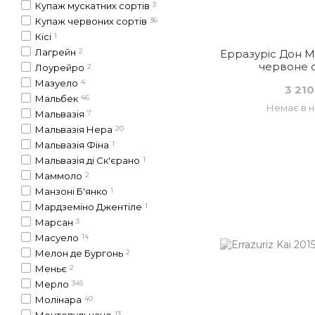
Купаж мускатних сортів
3
Купаж червоних сортів
36
Кісі
1
Лагрейн
2
Ерразуріс Дон М
червоне с
Лоурейро
2
Мазуело
4
3 210
Мальбек
46
Немає в н
Мальвазія
7
Мальвазія Нера
20
Мальвазія Фіна
1
Мальвазія ді Ск'єрано
1
Маммоло
2
Манзоні Б'янко
1
Мардземіно Джентіле
1
Марсан
3
Масуело
14
Мелон де Бургонь
2
Меньє
2
Мерло
345
Молінара
40
Монтепульчано
13