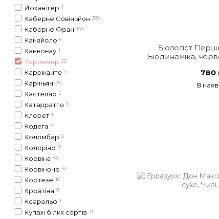
Йоханітер
1
Каберне Совіньйон
385
Каберне Фран
143
Канайоло
6
Біологіст Перш
Каннонау
1
Біодинаміка, черв
Карменер
22
780 
Карріканте
4
Каріньян
20
В наяв
Кастелао
2
Катарратто
5
Клерет
1
Кодега
2
Коломбар
5
Колоріно
9
Корвіна
86
Корвіноне
33
Кортезе
16
Кроатіна
9
Ксарельо
1
Купаж білих сортів
31