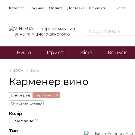
Каталог
Про нас
Оплата
Доставка
Контакти
Блог
Вино
Ігристі
Віскі
Коньяк
VINO.UA
Вино
Карменер вино
Виноград:
Карменер
Очистити фільтр
Колір
Червоне
22
Тип