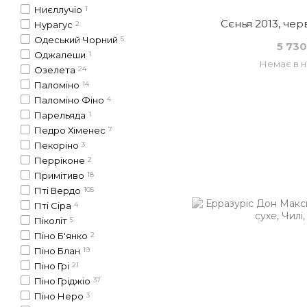
Ниєллучіо
1
Сєнья 2013, чер
Нурагус
2
Одеський Чорний
5
5 730
Оджалеши
1
Немає в н
Озелета
24
Паломіно
14
Паломіно Фіно
4
Парельяда
1
Педро Хіменес
7
Пекоріно
3
Перріконе
2
Примітиво
18
Пті Вердо
105
Пті Сіра
4
Піколіт
5
Піно Б'янко
2
Піно Блан
19
Піно Грі
21
Піно Гріджіо
37
Піно Неро
3