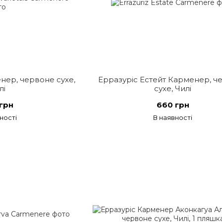
нер, червоне сухе,
Ерразуріс Естейт Карменер, ч
лі
сухе, Чилі
грн
660 грн
ності
В наявності