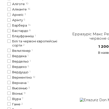
Аліготе
10
Аліканте
16
Арнеїс
3
Арінту
5
Барбера
14
Бастардо
8
Ерразуріс Макс Р
Блауфранкіш
1
червоне с
Білі та червоні європейські
сорти
2
1 200
Вельтлінер
1
В наяв
Вердека
1
Вердельо
1
Вердехо
5
Вердуццо
1
Верментіно
12
Вернача
1
Вьюзінью
3
Віоньє
9
Віура
7
Гаме
2