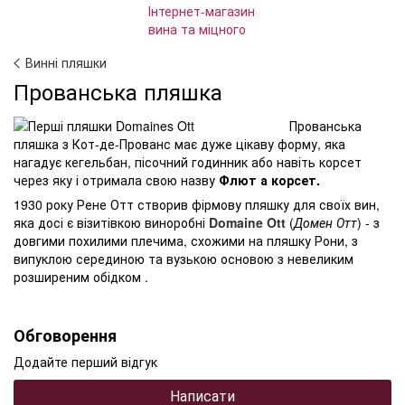
Винні пляшки
Прованська пляшка
Прованська
пляшка з Кот-де-Прованс має дуже цікаву форму, яка
нагадує кегельбан, пісочний годинник або навіть корсет
через яку і отримала свою назву
Флют а корсет.
1930 року Рене Отт створив фірмову пляшку для своїх вин,
яка досі є візитівкою виноробні
Domaine Ott
(
Домен Отт
) - з
довгими похилими плечима, схожими на пляшку Рони, з
випуклою серединою та вузькою основою з невеликим
розширеним обідком .
Обговорення
Додайте перший відгук
Написати