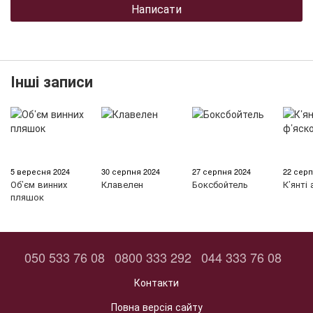
Написати
Інші записи
5 вересня 2024
30 серпня 2024
27 серпня 2024
22 серп
Об’єм винних
Клавелен
Боксбойтель
К’янті
пляшок
050 533 76 08
0800 333 292
044 333 76 08
Контакти
Повна версія сайту