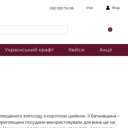
Укр
Вхід
050 533 76 08
0
Український крафт
Кейси
Акції
плющеного еліпсоїду з короткою шийкою. Її батьківщина –
і приплющені посудини використовували для вина ще на