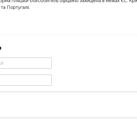
 Форма пляшки боксбойтель офіційно захищена в межах ЄС. Крі
 та Португалії.
р