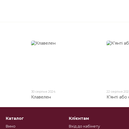
30 серпня 2024
22 серпня 20
Клавелен
К’янті або
Каталог
Клієнтам
Вино
Вхід до кабінету