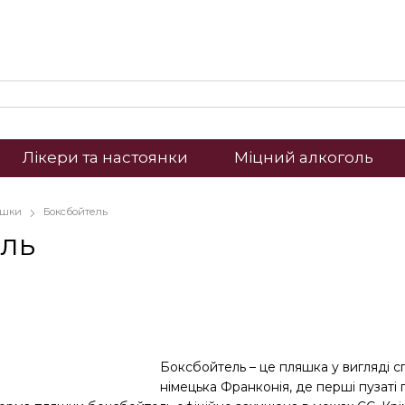
Лікери та настоянки
Міцний алкоголь
яшки
Боксбойтель
ль
Боксбойтель – це пляшка у вигляді с
німецька Франконія, де перші пузат