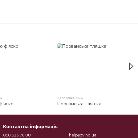
24
20 серпня 2024
 ф’яско
Прованська пляшка
Контактна інформація
050 533 76 08
help@vino.ua