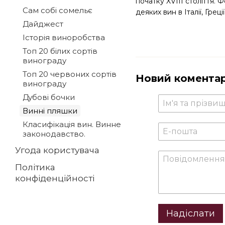
початку XVIII століття.
Сам собі сомельє
деяких вин в Італії, Греції
Дайджест
Історія виноробства
Топ 20 білих сортів
винограду
Топ 20 червоних сортів
Новий комента
винограду
Дубові бочки
Винні пляшки
Класифікація вин. Винне
законодавство.
Угода користувача
Політика
конфіденційності
Надіслати