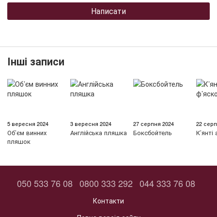
Написати
Інші записи
5 вересня 2024
3 вересня 2024
27 серпня 2024
22 серп
Об’єм винних
Англійська пляшка
Боксбойтель
К’янті
пляшок
050 533 76 08
0800 333 292
044 333 76 08
Контакти