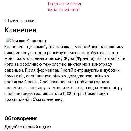
Винні пляшки
Клавелен
Клавелен - це самобутня пляшка з мелодійною назвою, яку
використовують для розливу не менш самобутнього вен-
жон – жовтого вина з регіону Жура (Франція). Виготовляють
його за особливою технологією виключно з винограду
саваньєн. Після ферментації напій витримують в дубових
бочках під спеціальною рідкою дріжджовою плівкою
протягом 6 років. Зрештою вен-жон набуває гарного
солом’яного кольору та маслянистості, а від кожного літру
після витримки залишається 0,62 літри. Саме такий
традиційний об’єм клавелену.
Обговорення
Додайте перший відгук