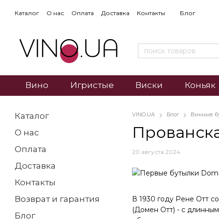
Каталог
О нас
Оплата
Доставка
Контакты
Блог
Вино
Игристые
Виски
Коньяк
Каталог
VINO.UA
Блог
Винные б
Прованска
О нас
Оплата
20 августа 2024
Доставка
Контакты
Возврат и гарантия
В 1930 году Рене Отт с
(Домен Отт) - с длинны
Блог