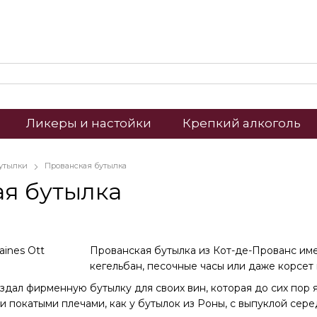
Ликеры и настойки
Крепкий алкоголь
утылки
Прованская бутылка
я бутылка
Прованская бутылка из Кот-де-Прованс им
кегельбан, песочные часы или даже корсет 
оздал фирменную бутылку для своих вин, которая до сих пор
ми покатыми плечами, как у бутылок из Роны, с выпуклой с