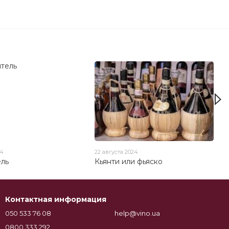
24
22 августа 2024
ель
Кьянти или фьяско
Контактная информация
050 533 76 08
help@vino.ua
0800 333 292