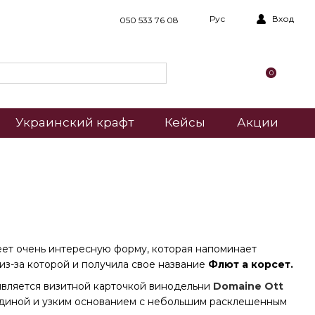
Рус
Вход
050 533 76 08
0
Украинский крафт
Кейсы
Акции
еет очень интересную форму, которая напоминает
из-за которой и получила свое название
Флют а корсет.
 является визитной карточкой винодельни
Domaine Ott
ерединой и узким основанием с небольшим расклешенным