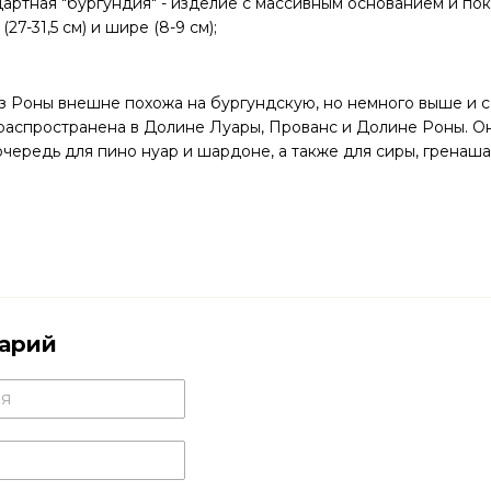
дартная "бургундия" - изделие с массивным основанием и пок
(27-31,5 см) и шире (8-9 см);
з Роны внешне похожа на бургундскую, но немного выше и 
аспространена в Долине Луары, Прованс и Долине Роны. Она
чередь для пино нуар и шардоне, а также для сиры, гренаша 
арий