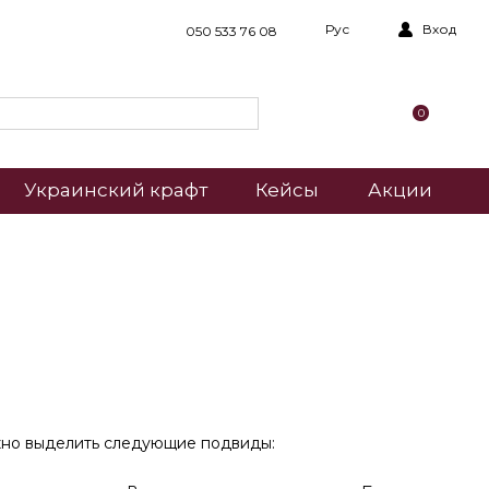
Рус
Вход
050 533 76 08
0
Украинский крафт
Кейсы
Акции
ожно выделить следующие подвиды: