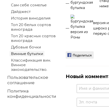
стан
Сам себе сомелье
ниже 
Дайджест
История виноделия
версия и
Топ 20 белых сортов
широко р
винограда
первую о
Топ 20 красных сортов
винограда
Дубовые бочки
Винные бутылки
Поделиться
Классификация вин.
Винное
законодательство.
Новый коммент
Пользовательское
соглашение
Политика
конфиденциальности