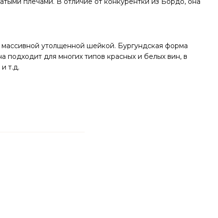
атыми плечами. В отличие от конкурентки из Бордо, она
с массивной утолщенной шейкой. Бургундская форма
 подходит для многих типов красных и белых вин, в
и т.д.