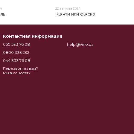
24
22 августа 2024
ель
Кьянти или фьяско
Контактная информация
050 533 76 08
help@vino.ua
0800 333 292
044 333 76 08
Перезвонить вам?
Мы в соцсетях