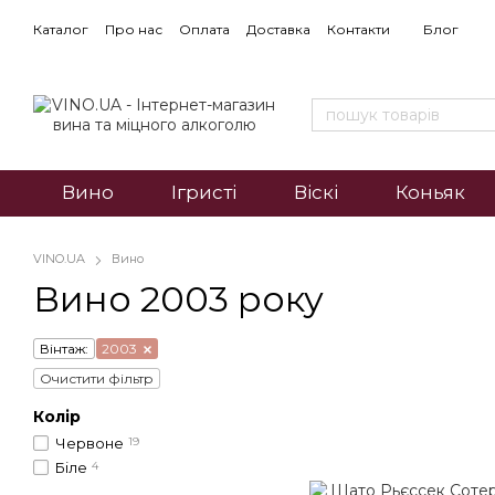
Каталог
Про нас
Оплата
Доставка
Контакти
Блог
Вино
Ігристі
Віскі
Коньяк
VINO.UA
Вино
Вино 2003 року
Вінтаж:
2003
Очистити фільтр
Колір
Червоне
19
Біле
4