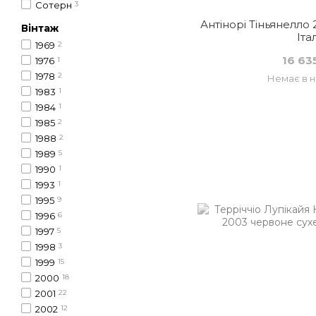
Сотерн
3
Антінорі Тіньянелло 
Вінтаж
Іта
1969
2
16 63
1976
1
1978
2
Немає в н
1983
1
1984
1
1985
2
1988
2
1989
5
1990
1
1993
1
1995
9
1996
6
1997
5
1998
3
1999
15
2000
18
2001
22
2002
12