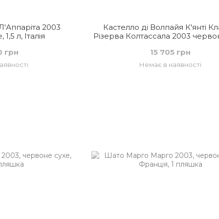
Л'Аппаріта 2003
Кастелло ді Волпайя К'янті Кл
1,5 л, Італія
Різерва Колтассала 2003 червон
Італія
0 грн
15 705 грн
аявності
Немає в наявності