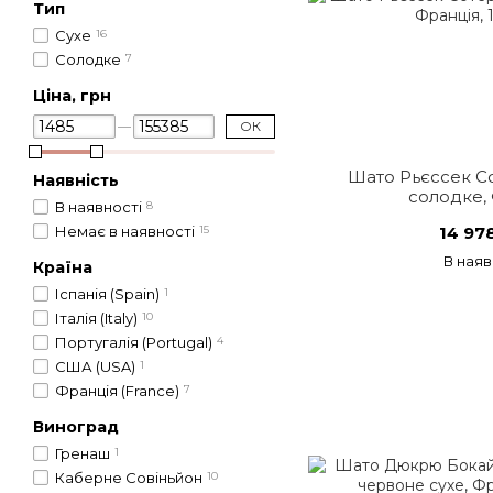
Тип
Сухе
16
Солодке
7
Ціна, грн
ОК
Шато Рьєссек Со
Наявність
солодке,
В наявності
8
Немає в наявності
15
14 97
В наяв
Країна
Іспанія (Spain)
1
Італія (Italy)
10
Португалія (Portugal)
4
США (USA)
1
Франція (France)
7
Виноград
Гренаш
1
Каберне Совіньйон
10