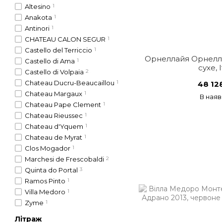
Altesino
1
Anakota
1
Antinori
1
CHATEAU CALON SEGUR
1
Castello del Terriccio
1
Орнеллайя Орнелл
Castello di Ama
1
сухе, 
Castello di Volpaia
2
Chateau Ducru-Beaucaillou
1
48 12
Chateau Margaux
1
В наяв
Chateau Pape Clement
1
Chateau Rieussec
1
Chateau d'Yquem
1
Chateau de Myrat
1
Clos Mogador
1
Marchesi de Frescobaldi
2
Quinta do Portal
3
Ramos Pinto
1
Villa Medoro
1
Zyme
1
Літраж