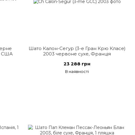
берне
Шато Калон-Сегур (3-е Гран Крю Класе)
, США
2003 червоне сухе, Франція
23 288 грн
В наявності