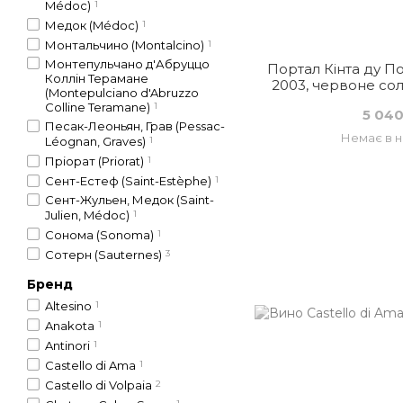
Médoc)
1
Медок (Médoc)
1
Монтальчино (Montalcino)
1
Монтепульчано д'Абруццо
Портал Кінта ду П
Коллін Терамане
2003, червоне сол
(Montepulciano d'Abruzzo
Colline Teramane)
1
5 040
Песак-Леоньян, Грав (Pessac-
Немає в н
Léognan, Graves)
1
Пріорат (Priorat)
1
Сент-Естеф (Saint-Estèphe)
1
Сент-Жульен, Медок (Saint-
Julien, Médoc)
1
Сонома (Sonoma)
1
Сотерн (Sauternes)
3
Бренд
Altesino
1
Anakota
1
Antinori
1
Castello di Ama
1
Castello di Volpaia
2