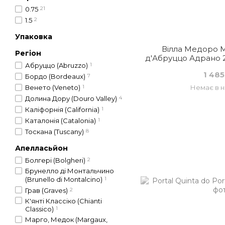
0.75
21
1.5
2
Упаковка
Вілла Медоро 
Регіон
д'Абруццо Адрано 2
Абруццо (Abruzzo)
1
Іта
1 485
Бордо (Bordeaux)
7
Венето (Veneto)
1
Немає в н
Долина Дору (Douro Valley)
4
Каліфорнія (California)
1
Каталонія (Catalonia)
1
Тоскана (Tuscany)
8
Апелласьйон
Болгері (Bolgheri)
2
Брунелло ді Монтальчино
(Brunello di Montalcino)
1
Грав (Graves)
2
К'янті Классіко (Chianti
Classico)
1
Марго, Медок (Margaux,