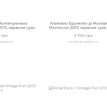
Монтепульчано
Альтезіно Брунелло ді Монтал
013, червоне сухе,
Монтосолі 2003 червоне сухе, 
лія
 грн
5 700 грн
аявності
Немає в наявності