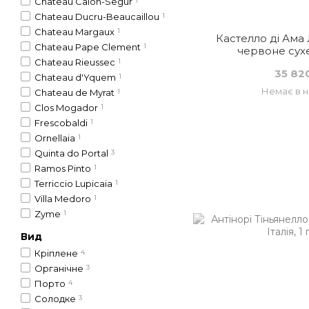
Chateau Calon-Segur
1
Chateau Ducru-Beaucaillou
1
Chateau Margaux
1
Кастелло ді Ама 
Chateau Pape Clement
1
червоне сухе, 
Chateau Rieussec
1
35 82
Chateau d'Yquem
1
Немає в н
Chateau de Myrat
1
Clos Mogador
1
Frescobaldi
1
Ornellaia
1
Quinta do Portal
3
Ramos Pinto
1
Terriccio Lupicaia
1
Villa Medoro
1
Zyme
1
Вид
Кріплене
4
Органічне
3
Порто
4
Солодке
3