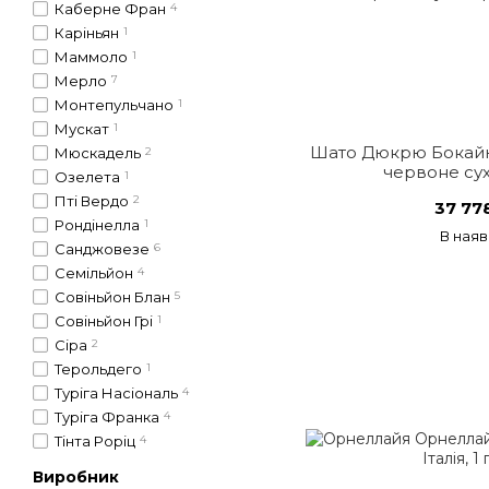
Каберне Фран
4
Каріньян
1
Маммоло
1
Мерло
7
Монтепульчано
1
Мускат
1
Шато Дюкрю Бокайю
Мюскадель
2
червоне сух
Озелета
1
Пті Вердо
2
37 77
Рондінелла
1
В наяв
Санджовезе
6
Семільйон
4
Совіньйон Блан
5
Совіньйон Грі
1
Сіра
2
Терольдего
1
Туріга Насіональ
4
Туріга Франка
4
Тінта Роріц
4
Виробник