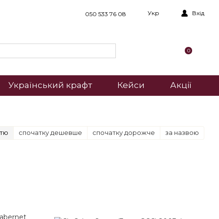
Укр
Вхід
050 533 76 08
0
Український крафт
Кейси
Акції
стю
спочатку дешевше
спочатку дорожче
за назвою