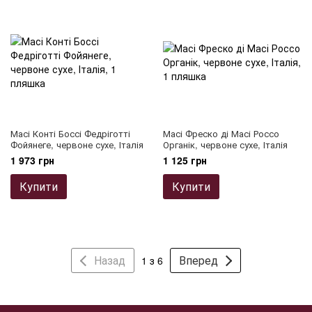
Масі Конті Боссі Федріготті
Масі Фреско ді Масі Россо
Фойянеге, червоне сухе, Італія
Органік, червоне сухе, Італія
1 973 грн
1 125 грн
Купити
Купити
Назад
Вперед
1 з 6