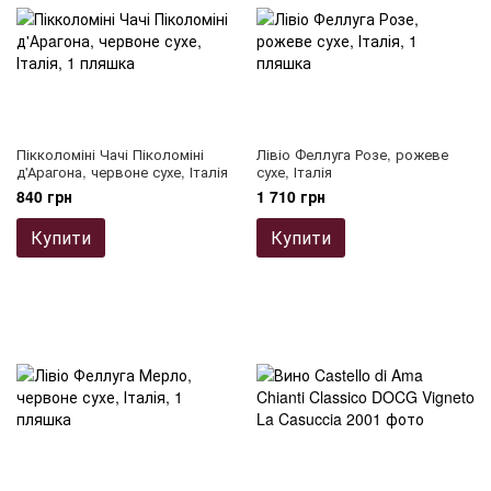
Пікколоміні Чачі Піколоміні
Лівіо Феллуга Розе, рожеве
д'Арaгона, червоне сухе, Італія
сухе, Італія
840 грн
1 710 грн
Купити
Купити