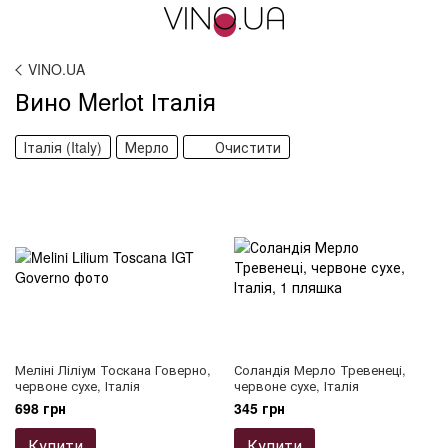
VINO.UA
Вино Merlot Італія
Італія (Italy)
Мерло
Очистити
Меліні Ліліум Тоскана Говерно,
Соландія Мерло Тревенеці,
червоне сухе, Італія
червоне сухе, Італія
698 грн
345 грн
Купити
Купити