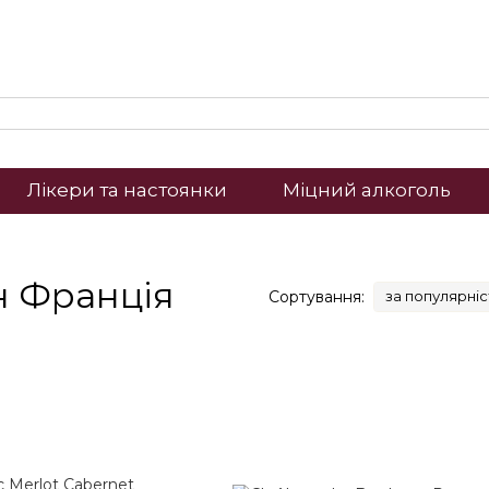
Лікери та настоянки
Міцний алкоголь
н Франція
Сортування:
за популярні