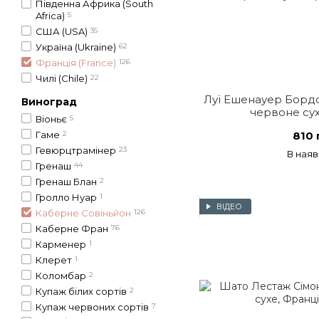
Південна Африка (South
Africa)
5
США (USA)
35
Україна (Ukraine)
62
Франція (France)
126
Чилі (Chile)
22
Луї Ешенауер Бордо
Виноград
червоне сух
Віоньє
5
Гаме
2
810 
Гевюрцтрамінер
23
В наяв
Гренаш
44
Гренаш Блан
2
Гролло Нуар
1
ВІДЕО
Каберне Совіньйон
126
Каберне Фран
76
Карменер
1
Клерет
1
Коломбар
2
Купаж білих сортів
2
Купаж червоних сортів
7