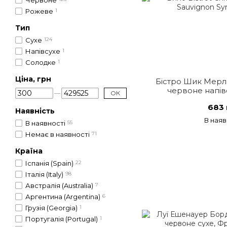
Червоне
Рожеве
1
Тип
Сухе
124
Напівсухе
1
Солодке
1
Ціна, грн
Бістро Шик Мерл
червоне напів
ОК
683 
Наявність
В наяв
В наявності
55
Немає в наявності
71
Країна
Іспанія (Spain)
22
Італія (Italy)
98
Австралія (Australia)
7
Аргентина (Argentina)
6
Грузія (Georgia)
1
Португалія (Portugal)
1