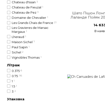
Chateau d'Issan
3
Chateau de Fieuzal
1
Chateau de Pez
3
Шато Пішон Лонг
Лаланде Пойяк 200
Domaine de Chevalier
1
0,375 л,
Les Grands Chais de France
21
14 63
Les Gravieres de Marsac
В наяв
Margaux
1
Lheraud
1
Maison Sichel
7
Paul Sapin
1
Sichel
2
Vignobles Thomas
1
Літраж
0.375
6
0.75
116
1
1
1.5
1
3
2
Упаковка