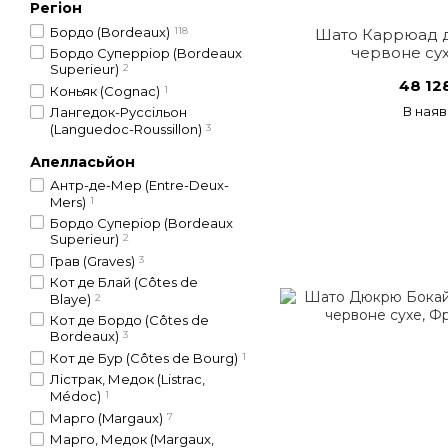
Регіон
Бордо (Bordeaux)
118
Шато Каррюад д
червоне сух
Бордо Суперріор (Bordeaux
Superieur)
2
48 12
Коньяк (Cognac)
1
В наяв
Лангедок-Русcільон
(Languedoc-Roussillon)
3
Апелласьйон
Антр-де-Мер (Entre-Deux-
Mers)
1
Бордо Суперіор (Bordeaux
Superieur)
2
Грав (Graves)
3
Кот де Блай (Côtes de
Blaye)
2
Кот де Бордо (Côtes de
Bordeaux)
3
Кот де Бур (Côtes de Bourg)
1
Лістрак, Медок (Listrac,
Médoc)
1
Марго (Margaux)
7
Марго, Медок (Margaux,