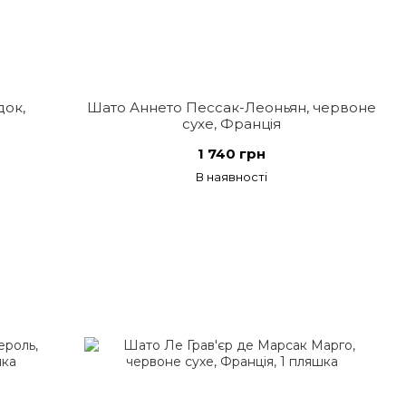
док,
Шато Аннето Пессак-Леоньян, червоне
сухе, Франція
1 740 грн
В наявності