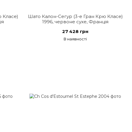
ю Класе)
Шато Калон-Сегур (3-е Гран Крю Класе)
ія
1996, червоне сухе, Франція
27 428 грн
В наявності