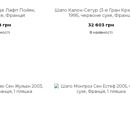
е Лафіт Пойяк,
Шато Калон-Сегур (3-е Гран Кр
е, Франція
1995, червоне сухе, Франц
8 грн
32 603 грн
ності
В наявності