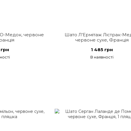
 О-Медок, червоне
Шато Л'Ермітаж Лістрак-Ме
ранція
червоне сухе, Франція
 грн
1 485 грн
ності
В наявності