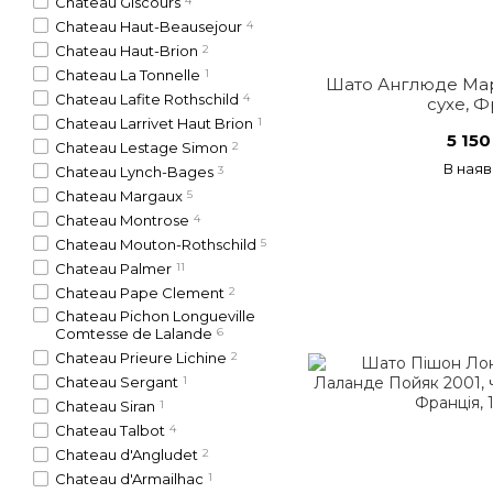
Chateau Giscours
4
Chateau Haut-Beausejour
4
Chateau Haut-Brion
2
Chateau La Tonnelle
1
Шато Англюде Мар
Chateau Lafite Rothschild
4
сухе, Ф
Chateau Larrivet Haut Brion
1
5 150
Chateau Lestage Simon
2
В наяв
Chateau Lynch-Bages
3
Chateau Margaux
5
Chateau Montrose
4
Chateau Mouton-Rothschild
5
Chateau Palmer
11
Chateau Pape Clement
2
Chateau Pichon Longueville
Comtesse de Lalande
6
Chateau Prieure Lichine
2
Chateau Sergant
1
Chateau Siran
1
Chateau Talbot
4
Chateau d'Angludet
2
Chateau d'Armailhac
1