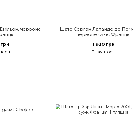
Емільон, червоне
Шато Серган Лаланде де Пом
ранція
червоне сухе, Франція
 грн
1 920 грн
ності
В наявності