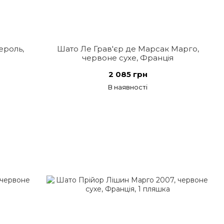
ероль,
Шато Ле Грав'єр де Марсак Марго,
червоне сухе, Франція
2 085 грн
В наявності