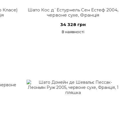
ю Класе)
Шато Кос д`Естурнель Сен Естеф 2004,
ія
червоне сухе, Франція
34 328 грн
В наявності