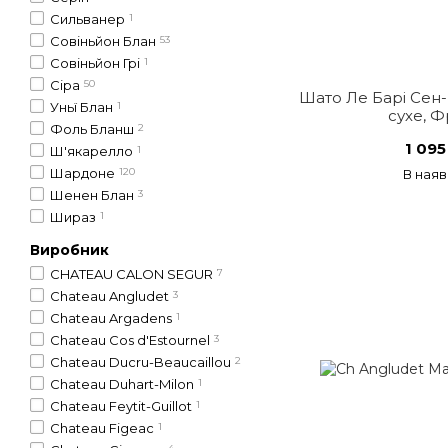
Сильванер
1
Совіньйон Блан
53
Совіньйон Грі
1
Сіра
50
Шато Ле Барі Сен-
Уньї Блан
1
сухе, Ф
Фоль Бланш
2
1 095
Ш'якарелло
1
Шардоне
120
В наяв
Шенен Блан
3
Шираз
1
Виробник
CHATEAU CALON SEGUR
7
Chateau Angludet
3
Chateau Argadens
1
Chateau Cos d'Estournel
3
Chateau Ducru-Beaucaillou
2
Chateau Duhart-Milon
1
Chateau Feytit-Guillot
1
Chateau Figeac
1