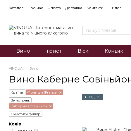
Каталог
Про нас
Оплата
Доставка
Контакти
Блог
Вино
Ігристі
Віскі
Коньяк
VINO.UA
Вино
Вино Каберне Совіньйо
Країна:
Франція (France)
ВІДЕО
Виноград:
Каберне Совіньйон
Очистити фільтр
Колір
125