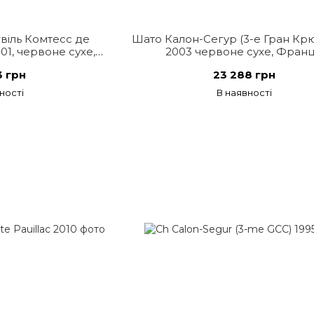
віль Комтесс де
Шато Калон-Сегур (3-е Гран Кр
1, червоне сухе,
2003 червоне сухе, Франц
 Франція
3 грн
23 288 грн
ності
В наявності