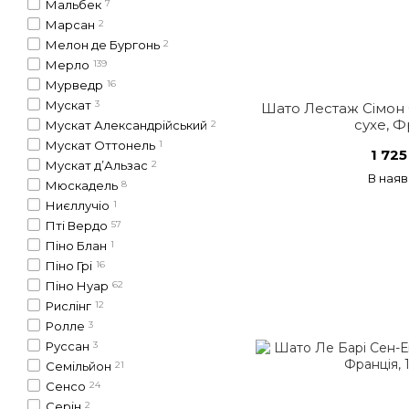
Мальбек
7
Марсан
2
Мелон де Бургонь
2
Мерло
139
Мурведр
16
Мускат
3
Шато Лестаж Сімон
сухе, Ф
Мускат Александрійський
2
Мускат Оттонель
1
1 725
Мускат д’Альзас
2
В наяв
Мюскадель
8
Ниєллучіо
1
Пті Вердо
57
Піно Блан
1
Піно Грі
16
Піно Нуар
62
Рислінг
12
Ролле
3
Руссан
3
Семільйон
21
Сенсо
24
Серін
2