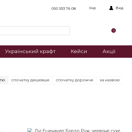
Укр
Вхід
050 533 76 08
0
Український крафт
Кейси
Акції
стю
спочатку дешевше
спочатку дорожче
за назвою