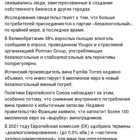
связывались люди, заинтересованные в создании
собственного бизнеса в других городах.
Исследования свидетельствуют о том, что больше
потребителей присоединяются к партии «безалкогольный»,
по крайней мере, в последнее время.
В Великобритании 38% взрослых пьющих алкоголь
сообщили в опросе, проведенном Yougov и отраслевой
организацией Portman Group, употребляющих
безалкогольные и слабоалкогольные альтернативы
полурегулярно.
Испанский производитель вина Familia Torres недавно
объявил, что инвестирует 6 миллионов евро в новый
безалкогольный винный погреб.
Политики Европейского Союза наблюдают за этим,
особенно потому, что снижение внутреннего потребления
вина привело к избыточным запасам. Недавно
правительство Франции заявило, что заплатит более 100
миллионов евро за «вырубку» виноградников.
В 2021 году Европейская комиссия (ЕК) одобрила термины
«деалкоголизированное» (до 0,5% абв.) и «частично
деалкоголизированное» для вина при определенных