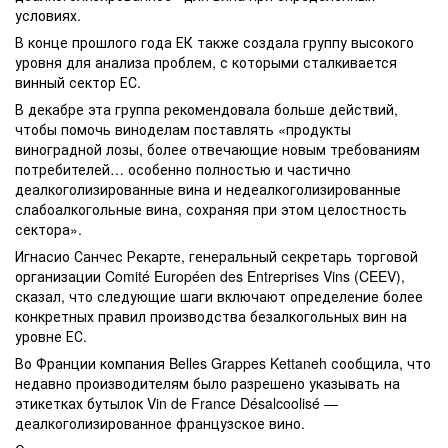
условиях.
В конце прошлого года ЕК также создала группу высокого
уровня для анализа проблем, с которыми сталкивается
винный сектор ЕС.
В декабре эта группа рекомендовала больше действий,
чтобы помочь виноделам поставлять «продукты
виноградной лозы, более отвечающие новым требованиям
потребителей… особенно полностью и частично
деалкоголизированные вина и недеалкоголизированные
слабоалкогольные вина, сохраняя при этом целостность
сектора».
Игнасио Санчес Рекарте, генеральный секретарь торговой
организации Comité Européen des Entreprises Vins (CEEV),
сказал, что следующие шаги включают определение более
конкретных правил производства безалкогольных вин на
уровне ЕС.
Во Франции компания Belles Grappes Kettaneh сообщила, что
недавно производителям было разрешено указывать на
этикетках бутылок Vin de France Désalcoolisé —
деалкоголизированное французское вино.