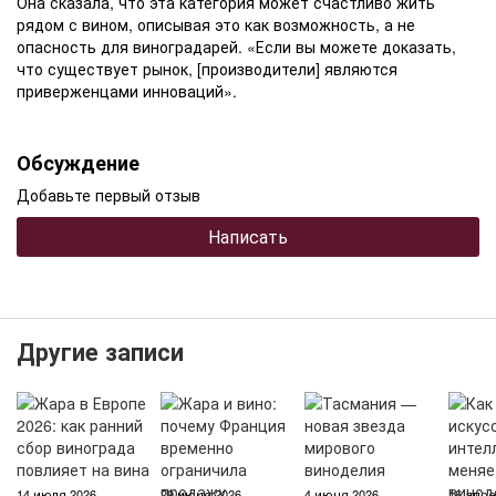
Она сказала, что эта категория может счастливо жить
рядом с вином, описывая это как возможность, а не
опасность для виноградарей. «Если вы можете доказать,
что существует рынок, [производители] являются
приверженцами инноваций».
Обсуждение
Добавьте первый отзыв
Написать
Другие записи
14 июля 2026
29 июня 2026
4 июня 2026
16 апре