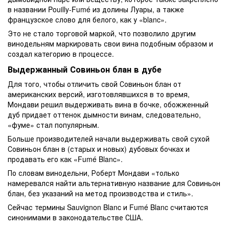
в названии Pouilly-Fumé из долины Луары, а также
французское слово для белого, как у «blanc».
Это не стало торговой маркой, что позволило другим
винодельням маркировать свои вина подобным образом и
создал категорию в процессе.
Выдержанный Совиньон блан в дубе
Для того, чтобы отличить свой Совиньон блан от
американских версий, изготовлявшихся в то время,
Мондави решил выдерживать вина в бочке, обожженный
дуб придает оттенок дымности винам, следовательно,
«фуме» стал популярным.
Больше производителей начали выдерживать свой сухой
Совиньон блан в (старых и новых) дубовых бочках и
продавать его как «Fumé Blanc».
По словам винодельни, Роберт Мондави «только
намеревался найти альтернативную название для Совиньон
блан, без указаний на метод производства и стиль».
Сейчас термины Sauvignon Blanc и Fumé Blanc считаются
синонимами в законодательстве США.