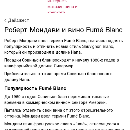
Дайджест
Роберт Мондави и вино Fumé Blanc
Роберт Мондави ввел термин Fumé Blanc, пытаясь поднять
популярность и отличить новый стиль Sauvignon Blanc,
который он производил в долине Напа.
Посадки Совиньон блан восходят к началу 1880-х годов в
калифорнийской долине Ливермор.
Приблизительно в то же время Совиньон блан попал в
долину Напа.
Популярность Fumé Blanc
До 1960-х годов Совиньон блан переживал тяжелые
времена в коммерческом винном секторе Америки.
Пытаясь отделить свои вина от этого отрицательного
оттенка, Мондави ввел термин Fumé Blanc.
Мондави взял французское слово «fumé», относящееся к
дымовидной паре или веществу, которое также закреплено