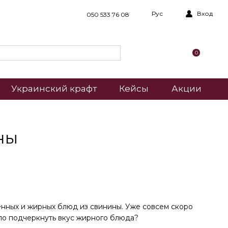
Рус
Вход
050 533 76 08
0
Украинский крафт
Кейсы
Акции
ны
нных и жирных блюд из свинины. Уже совсем скоро
ало подчеркнуть вкус жирного блюда?