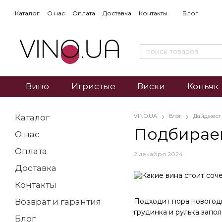
Каталог
О нас
Оплата
Доставка
Контакты
Блог
Вино
Игристые
Виски
Коньяк
Каталог
VINO.UA
Блог
Дайджест
Подбираем
О нас
Оплата
2 декабря 2024
Доставка
Контакты
Подходит пора новогод
Возврат и гарантия
грудинка и рулька запо
Блог