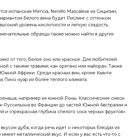
ся испанская Mencia, Nerello Mascalese из Сицилии,
вариантом белого вина будет Рислинг с оттенком
высокий уровень кислотности и легкую сладость.
замечательные образцы также можно найти в других
имо от того, белое оно или красное. Для любителей
ой с такими травами, как орегано или майоран. Также
Южной Африки. Среди красных вин, кроме Кьянти
на Пино нуар из более теплого климата.
Гренаша, например из южной Роны. Классические смеси
ок-Руссильона во Франции до частей Южной Австралии и
ей и «прекрасная глубина спелого сока черных фруктов».
вкусом дуба, когда речь идет о некоторых блюдах из
имеет металлический вкус. И если у вас есть что-то с