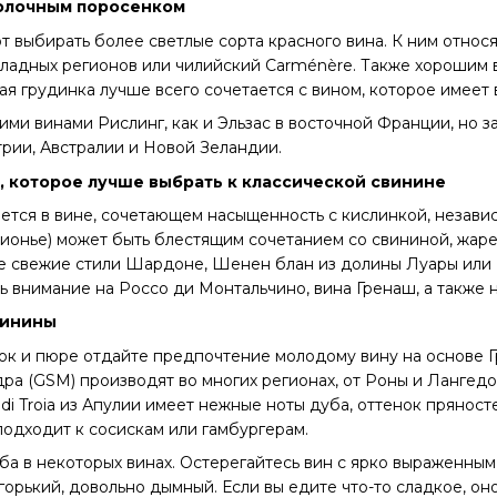
молочным поросенком
 выбирать более светлые сорта красного вина. К ним относят
охладных регионов или чилийский Carménère. Также хорошим 
ая грудинка лучше всего сочетается с вином, которое имеет 
ими винами Рислинг, как и Эльзас в восточной Франции, но 
трии, Австралии и Новой Зеландии.
, которое лучше выбрать к классической свинине
тся в вине, сочетающем насыщенность с кислинкой, независ
ионье) может быть блестящим сочетанием со свининой, жарен
ее свежие стили Шардоне, Шенен блан из долины Луары или 
ь внимание на Россо ди Монтальчино, вина Гренаш, а также 
винины
ок и пюре отдайте предпочтение молодому вину на основе 
ра (GSM) производят во многих регионах, от Роны и Лангед
di Troia из Апулии имеет нежные ноты дуба, оттенок пряност
подходит к сосискам или гамбургерам.
ба в некоторых винах. Остерегайтесь вин с ярко выраженным 
орький, довольно дымный. Если вы едите что-то сладкое, оно 