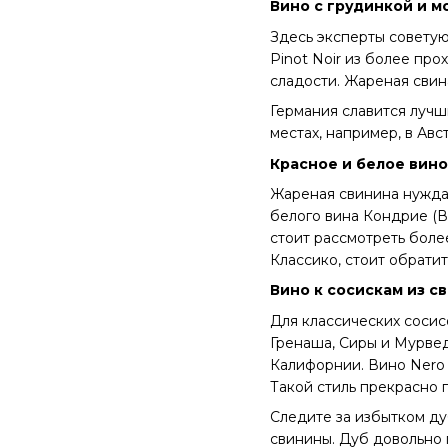
Вино с грудинкой и 
Здесь эксперты советуют
Pinot Noir из более пр
сладости. Жареная свин
Германия славится лучш
местах, например, в Авс
Красное и белое вино
Жареная свинина нуждае
белого вина Кондрие (В
стоит рассмотреть бол
Классико, стоит обратит
Вино к сосискам из с
Для классических сосис
Гренаша, Сиры и Мурвед
Калифорнии. Вино Nero 
Такой стиль прекрасно 
Следите за избытком ду
свинины. Дуб довольно г