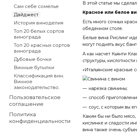
В этой статье мы сдела
Сам себе сомелье
Красное или белое ви
Дайджест
Есть много сочных крас
История виноделия
обеденном столе.
Топ 20 белых сортов
винограда
Белые вина Рислинг иде
могут поднять вкус бан
Топ 20 красных сортов
винограда
А как насчет Кьянти Кл
Дубовые бочки
структуры, кислотности
Винные бутылки
«Итальянские красные с
Классификация вин.
Винное
законодательство.
нарезка свинины;
Пользовательское
способ приготовлени
соглашение
соус, с которым вы е
Политика
Каким бы ни было мясо, 
конфиденциальности
кислинке и сладости ин
вина также очень субъе