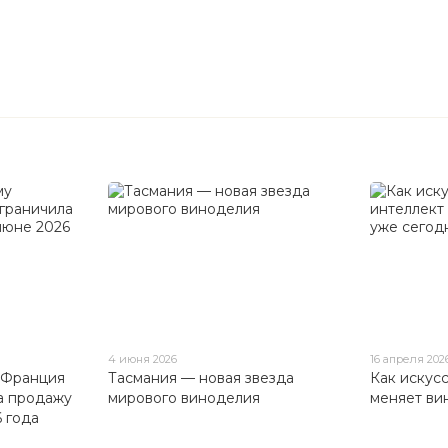
4 июня 2026
16 апреля 202
 Франция
Тасмания — новая звезда
Как искус
а продажу
мирового виноделия
меняет ви
 года