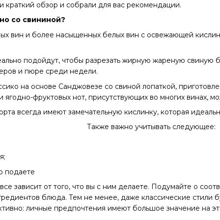
ли краткий обзор и собрали для вас рекомендации.
но со свининой?
ных вин и более насыщенных белых вин с освежающей кислин
ально подойдут, чтобы разрезать жирную жареную свиную б
геров и пюре среди недели.
ассико на основе Санджовезе со свиной лопаткой, приготов
 и ягодно-фруктовых нот, присутствующих во многих винах, м
орта всегда имеют замечательную кислинку, которая идеально
Также важно учитывать следующее:
я;
го подаете
все зависит от того, что вы с ним делаете. Подумайте о соо
гредиентов блюда. Тем не менее, даже классические стили б
ктивно: личные предпочтения имеют большое значение на эт