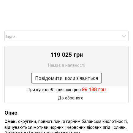
Партія:
119 025 грн
Немає в наявності
Повідомити, коли з'явиться
99 188 грн
При купівлі
6+
пляшок ціна
До обраного
Опис
Смак:
округлий, повнотілий, з гарним балансом кислотності,
відчуваються мотиви чорних і червоних лісових ягід і сливи.
З тривалим і вишуканим післясмаком.