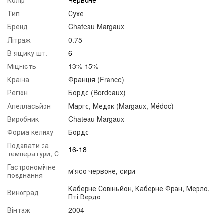
Тип
Сухе
Бренд
Chateau Margaux
Літраж
0.75
В ящику шт.
6
Міцність
13%-15%
Країна
Франція (France)
Регіон
Бордо (Bordeaux)
Апелласьйон
Марго, Медок (Margaux, Médoc)
Виробник
Chateau Margaux
Форма келиху
Бордо
Подавати за
16-18
температури, С
Гастрономічне
м'ясо червоне
,
сири
поєднання
Каберне Совіньйон
,
Каберне Фран
,
Мерло
,
Виноград
Пті Вердо
Вінтаж
2004