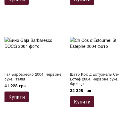
Гая Барбареско 2004, червоне
Шато Кос д`Естурнель Сен
сухе, Італія
Естеф 2004, червоне сухе,
Франція
41 228 грн
34 328 грн
Купити
Купити