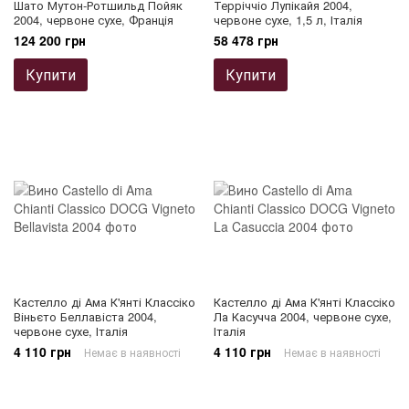
Шато Мутон-Ротшильд Пойяк
Терріччіо Лупікайя 2004,
2004, червоне сухе, Франція
червоне сухе, 1,5 л, Італія
124 200 грн
58 478 грн
Купити
Купити
Кастелло ді Ама К'янті Классіко
Кастелло ді Ама К'янті Классіко
Віньєто Беллавіста 2004,
Ла Касучча 2004, червоне сухе,
червоне сухе, Італія
Італія
4 110 грн
4 110 грн
Немає в наявності
Немає в наявності