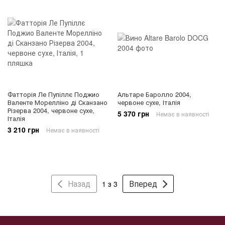
Фатторія Ле Пупіллє Поджио
Альтаре Баролло 2004,
Валенте Морелліно ді Сканзано
червоне сухе, Італія
Різерва 2004, червоне сухе,
5 370 грн
Немає в наявності
Італія
3 210 грн
Немає в наявності
Назад
Вперед
1 з 3