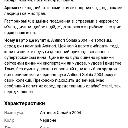
Аромат:
складний, з тонами стиглих чорних ягід, відтінками
лакриці і свіжих трав.
Гастрономія:
відмінне поєднання зі стравами з червоного
м'яса, дичини, добре підійде до жаркого з грибами, гострих
сирів і паштетів.
Чому варто це купити.
Antinori Solaia 2004 - є топовим,
серед вин компанії Antinori. Цей напій варто вибирати тоді,
коли ви хочете відчути ідеальний приклад так званого
супертосканські вина. Дане вино було оцінено кращими
світовими винними експертами як чудове, чудове і видатне.
Тому, без сумніву, кожен справжній цінитель благородних
вин повинен мати червоне сухе Antinori Solaia 2004 року в
своїй колекції. Прекрасно підходить до вечері. Має
особливий попит як серед представниць слабкої статі, так і
серед чоловіків.
Характеристики
Назва укр.
Антінорі Солайа 2004
Колір
Червоне
Тип
Сухе