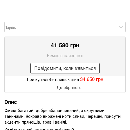
Партія:
41 580 грн
Немає в наявності
Повідомити, коли з'явиться
34 650 грн
При купівлі
6+
пляшок ціна
До обраного
Опис
Смак:
багатий, добре збалансований, з округлими
танинами. Яскраво виражені ноти сливи, черешні, присутні
акценти прянощів, трав і ванілі.
Колір:
темний, насичено-рубіновий.