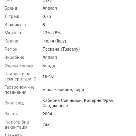
Бренд
Antinori
Літраж
0.75
В ящику шт.
6
Міцність
13%-15%
Країна
Італія (Italy)
Регіон
Тоскана (Tuscany)
Виробник
Antinori
Форма келиху
Бордо
Подавати за
16-18
температури, С
Гастрономічне
м'ясо червоне
,
сири
поєднання
Каберне Совіньйон
,
Каберне Фран
,
Виноград
Санджовезе
Вінтаж
2004
Чи потрібна
так
декантація
Діаметр