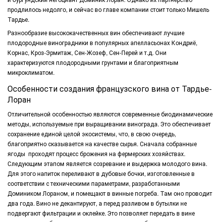
продлилось недолго, и сейчас во главе компании стоит только Мишель
Тардье.
Разнообразие высококачественных вин обеспечивают лучшие
плодородные виноградники в популярных апелласьонах Кондриё,
Корнас, Кроз-Эрмитаж, Сен-Жозеф, Сен-Перей и т.д. Они
характеризуются плодородными грунтами и благоприятным
микроклиматом.
Особенности создания французского вина от Тардье-
Лоран
Отличительной особенностью являются современные биодинамические
методы, используемые при выращивании винограда. Это обеспечивает
сохранение единой целой экосистемы, что, в свою очередь,
благоприятно сказывается на качестве сырья. Сначала собранные
ягоды проходят процесс брожения на фермерских хозяйствах.
Следующим этапом является созревание и выдержка молодого вина.
Для этого напиток переливают в дубовые бочки, изготовленные в
соответствии с техническими параметрами, разработанными
Домиником Лораном, и помещают в винные погреба. Там оно проводит
два года. Вино не декантируют, а перед разливом в бутылки не
подвергают фильтрации и оклейке. Это позволяет передать в вине