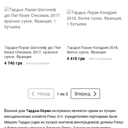
Тардье-Лоран Шатонёф дю Пап
Тардье-Лоран Кондриё 2018,
Кюве Спесиаль 2017, красное
белое сухое, Франция
сухое, Франция
4 410 грн
Нет в наличии
4 740 грн
Нет в наличии
Назад
Вперед
1 из 2
В
инный дом
Тардье-Лоран
заслуженно является одним из лучших
винодельческих хозяйств Роны. Его учредителями-партнерами были
Мишель Тардье (один из лучших знатоков виноградников долины Роны)
и бургундский негоциант Доминик Лоран. Однако их партнерство