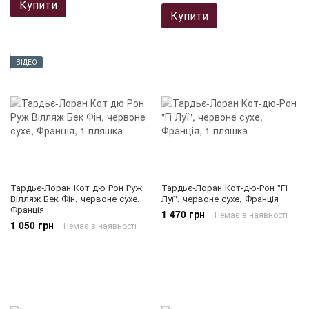
Купити
Купити
ВІДЕО
Тардьє-Лоран Кот дю Рон Руж
Тардьє-Лоран Кот-дю-Рон "Гі
Вілляж Бек Фін, червоне сухе,
Луї", червоне сухе, Франція
Франція
1 470 грн
Немає в наявності
1 050 грн
Немає в наявності