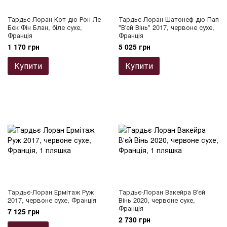
Тардьє-Лоран Кот дю Рон Ле
Тардьє-Лоран Шатонеф-дю-Пап
Бек Фін Блан, біле сухе,
"В'єй Вінь" 2017, червоне сухе,
Франція
Франція
1 170 грн
5 025 грн
Купити
Купити
Тардьє-Лоран Ермітаж Руж
Тардьє-Лоран Вакейра В'єй
2017, червоне сухе, Франція
Вінь 2020, червоне сухе,
Франція
7 125 грн
2 730 грн