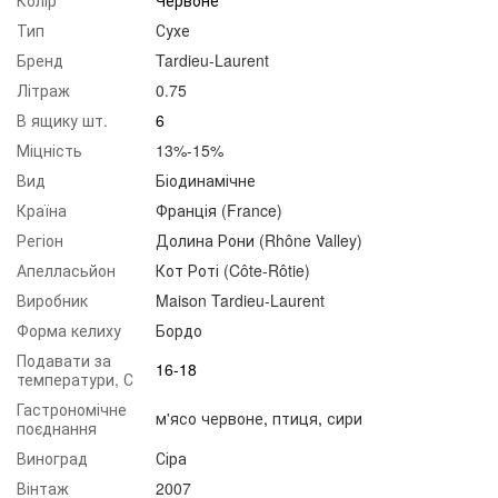
Тип
Сухе
Бренд
Tardieu-Laurent
Літраж
0.75
В ящику шт.
6
Міцність
13%-15%
Вид
Біодинамічне
Країна
Франція (France)
Регіон
Долина Рони (Rhône Valley)
Апелласьйон
Кот Роті (Côte-Rôtie)
Виробник
Maison Tardieu-Laurent
Форма келиху
Бордо
Подавати за
16-18
температури, С
Гастрономічне
м'ясо червоне
,
птиця
,
сири
поєднання
Виноград
Сіра
Вінтаж
2007