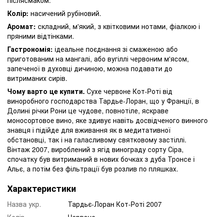
Колір:
насичений рубіновий.
Аромат:
складний, м'який, з квітковими нотами, фіалкою і
пряними відтінками.
Гастрономія:
ідеальне поєднання зі смаженою або
приготованим на мангалі, або вугіллі червоним м'ясом,
запеченої в духовці дичиною, можна подавати до
витриманих сирів.
Чому варто це купити.
Сухе червоне Кот-Роті від
виноробного господарства Тардье-Лоран, що у Франції, в
Долині річки Рони це чудове, повнотіле, яскраве
моносортовое вино, яке здивує навіть досвідченого винного
знавця і підійде для вживання як в медитативної
обстановці, так і на галасливому святковому застіллі.
Вінтаж 2007, вироблений з ягід винограду сорту Сіра,
спочатку був витриманий в нових бочках з дуба Тронсе і
Альє, а потім без фільтрації був розлив по пляшках.
Характеристики
Назва укр.
Тардьє-Лоран Кот-Роті 2007
Колір
Червоне