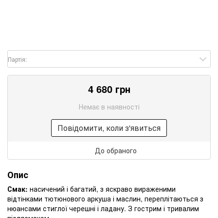
Партія:
4 680 грн
Немає в наявності
Повідомити, коли з'явиться
До обраного
Опис
Смак:
насичений і багатий, з яскраво вираженими
відтінками тютюнового аркуша і маслин, переплітаються з
нюансами стиглої черешні і ладану. З гострим і тривалим
післясмаком.