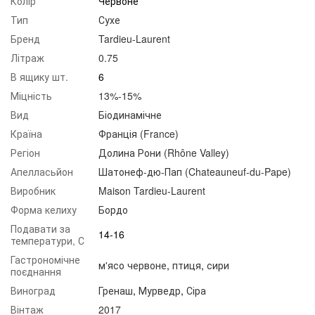
Колір
Червоне
Тип
Сухе
Бренд
Tardieu-Laurent
Літраж
0.75
В ящику шт.
6
Міцність
13%-15%
Вид
Біодинамічне
Країна
Франція (France)
Регіон
Долина Рони (Rhône Valley)
Апелласьйон
Шатонеф-дю-Пап (Chateauneuf-du-Pape)
Виробник
Maison Tardieu-Laurent
Форма келиху
Бордо
Подавати за
14-16
температури, С
Гастрономічне
м'ясо червоне
,
птиця
,
сири
поєднання
Виноград
Гренаш
,
Мурведр
,
Сіра
Вінтаж
2017