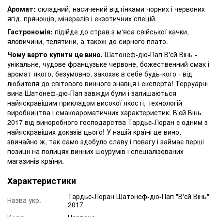
Аромат:
складний, насичений відтінками чорних і червоних
ягід, прянощів, мінералів і екзотичних спецій.
Гастрономія:
підійде до страв з м'яса свійської качки,
яловичини, телятини, а також до сирного плато.
Чому варто купити це вино.
Шатонеф-дю-Пап В'єй Вінь -
унікальне, чудове французьке червоне, божественний смак і
аромат якого, безумовно, закохає в себе будь-кого - від
любителя до світового винного знавця і експерта! Терруарні
вина Шатонеф-дю-Пап завжди були і залишаються
найяскравішим прикладом високої якості, технологій
виробництва і смакоароматичних характеристик. В'єй Вінь
2017 від виноробного господарства Тардьє-Лоран є одним з
найяскравіших доказів цього! У нашій країні це вино,
звичайно ж, так само здобуло славу і повагу і займає перші
позиції на полицях винних шоурумів і спеціалізованих
магазинів країни.
Характеристики
Тардьє-Лоран Шатонеф-дю-Пап "В'єй Вінь"
Назва укр.
2017