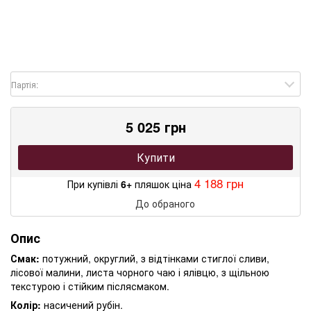
Партія:
5 025 грн
Купити
4 188 грн
При купівлі
6+
пляшок ціна
До обраного
Опис
Смак:
потужний, округлий, з відтінками стиглої сливи,
лісової малини, листа чорного чаю і ялівцю, з щільною
текстурою і стійким післясмаком.
Колір:
насичений рубін.