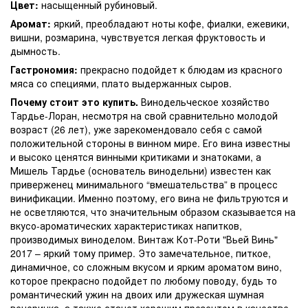
Цвет:
насыщенный рубиновый.
Аромат:
яркий, преобладают ноты кофе, фиалки, ежевики,
вишни, розмарина, чувствуется легкая фруктовость и
дымность.
Гастрономия:
прекрасно подойдет к блюдам из красного
мяса со специями, плато выдержанных сыров.
Почему стоит это купить.
Винодельческое хозяйство
Тардье-Лоран, несмотря на свой сравнительно молодой
возраст (26 лет), уже зарекомендовало себя с самой
положительной стороны в винном мире. Его вина известны
и высоко ценятся винными критиками и знатоками, а
Мишель Тардье (основатель винодельни) известен как
приверженец минимального “вмешательства” в процесс
винификации. Именно поэтому, его вина не фильтруются и
не осветляются, что значительным образом сказывается на
вкусо-ароматических характеристиках напитков,
производимых виноделом. Винтаж Кот-Роти "Вьей Винь"
2017 – яркий тому пример. Это замечательное, питкое,
динамичное, со сложным вкусом и ярким ароматом вино,
которое прекрасно подойдет по любому поводу, будь то
романтический ужин на двоих или дружеская шумная
вечеринка, а также станет хорошим презентом в качестве