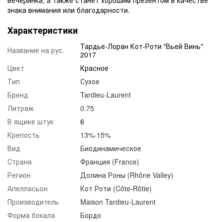
знака внимания или благодарности.
Характеристики
Тардье-Лоран Кот-Роти "Вьей Винь"
Название на рус.
2017
Цвет
Красное
Тип
Сухое
Бренд
Tardieu-Laurent
Литраж
0.75
В ящике штук
6
Крепость
13%-15%
Вид
Биодинамическое
Страна
Франция (France)
Регион
Долина Роны (Rhône Valley)
Апелласьон
Кот Роти (Côte-Rôtie)
Производитель
Maison Tardieu-Laurent
Форма бокала
Бордо