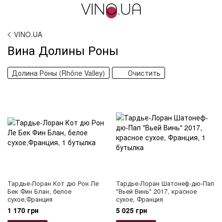
VINO.UA
Вина Долины Роны
Долина Роны (Rhône Valley)
Очистить
Тардье-Лоран Кот дю Рон Ле
Тардье-Лоран Шатонеф-дю-Пап
Бек Фин Блан, белое
"Вьей Винь" 2017, красное
сухое,Франция
сухое, Франция
1 170 грн
5 025 грн