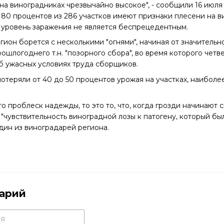
 виноградниках чрезвычайно высокое", - сообщили 16 июля
80 процентов из 286 участков имеют признаки плесени на в
уровень заражения не является беспрецедентным.
н борется с несколькими "огнями", начиная от значительно
ошлогоднего т.н. "позорного сбора", во время которого четв
б ужасных условиях труда сборщиков.
теряли от 40 до 50 процентов урожая на участках, наиболе
 проблеск надежды, то это то, что, когда грозди начинают 
 "чувствительность виноградной лозы к патогену, который бы
один из виноградарей региона.
арий