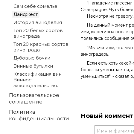
"Нападение плесени на
Сам себе сомелье
Champagne. Чуть более 
Дайджест
Несмотря на тревогу, 
История виноделия
На данный момент регио
Топ 20 белых сортов
имидж региона после пр
винограда
появились сообщения о
Топ 20 красных сортов
"Мы считаем, что мы по
винограда
виноградарь.
Дубовые бочки
Если есть хоть какой-то
Винные бутылки
болезни уменьшается, а
Классификация вин.
уменьшиться", - сказал 
Винное
законодательство.
Пользовательское
соглашение
Политика
Новый коммент
конфиденциальности