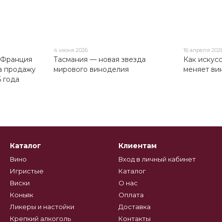
4 июня 2026
16 апреля 202
 Франция
Тасмания — новая звезда
Как искус
а продажу
мирового виноделия
меняет ви
 года
Каталог
Клиентам
Вино
Вход в личный кабинет
Игристые
Каталог
Виски
О нас
Коньяк
Оплата
Ликеры и настойки
Доставка
Крепкий алкоголь
Контакты