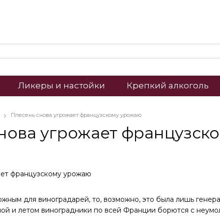
Ликеры и настойки
Крепкий алкоголь
Плесень снова угрожает французскому урожаю
нова угрожает французск
ным для виноградарей, то, возможно, это была лишь генера
ной и летом виноградники по всей Франции борются с неум