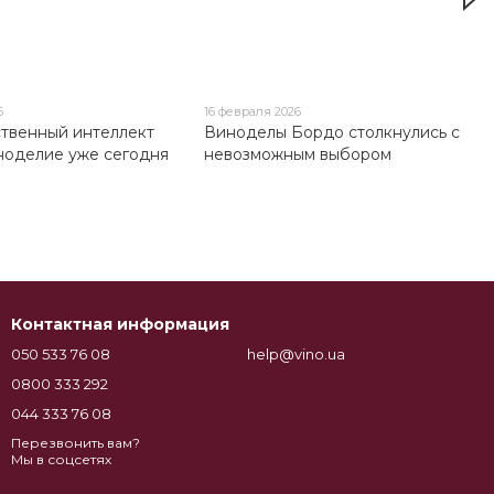
6
16 февраля 2026
ственный интеллект
Виноделы Бордо столкнулись с
ноделие уже сегодня
невозможным выбором
Контактная информация
050 533 76 08
help@vino.ua
0800 333 292
044 333 76 08
Перезвонить вам?
Мы в соцсетях