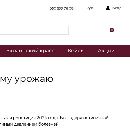
Рус
Вход
050 533 76 08
0
Украинский крафт
Кейсы
Акции
ому урожаю
льная репетиция 2024 года. Благодаря нетипичной
олимым давлением болезней.