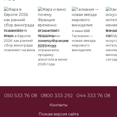
14 июля 2026
29 июня 2026
4 июня 2026
16 апре
Жара в Европе
Жара и вино:
Тасмания —
Как
2026: как ранний
почему Франция
новая звезда
искус
сбор винограда
временно
мирового
интел
повлияет на вина
ограничила
виноделия
меняе
продажу
винод
алкоголя в июне
сегод
2026 года
050 533 76 08
0800 333 292
044 333 76 08
Контакты
Полная версия сайта